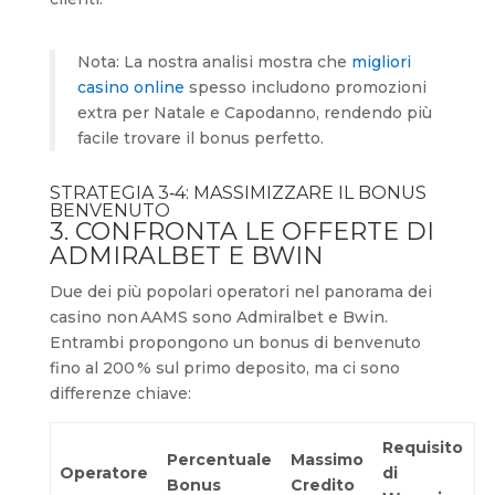
Nota: La nostra analisi mostra che
migliori
casino online
spesso includono promozioni
extra per Natale e Capodanno, rendendo più
facile trovare il bonus perfetto.
STRATEGIA 3‑4: MASSIMIZZARE IL BONUS
BENVENUTO
3. CONFRONTA LE OFFERTE DI
ADMIRALBET E BWIN
Due dei più popolari operatori nel panorama dei
casino non AAMS sono Admiralbet e Bwin.
Entrambi propongono un bonus di benvenuto
fino al 200 % sul primo deposito, ma ci sono
differenze chiave:
Requisito
Percentuale
Massimo
Operatore
di
Bonus
Credito