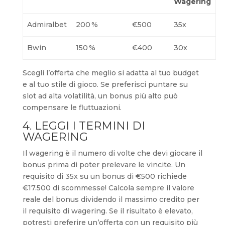
Wagering
Admiralbet
200 %
€500
35x
Bwin
150 %
€400
30x
Scegli l’offerta che meglio si adatta al tuo budget
e al tuo stile di gioco. Se preferisci puntare su
slot ad alta volatilità, un bonus più alto può
compensare le fluttuazioni.
4. LEGGI I TERMINI DI
WAGERING
Il wagering è il numero di volte che devi giocare il
bonus prima di poter prelevare le vincite. Un
requisito di 35x su un bonus di €500 richiede
€17.500 di scommesse! Calcola sempre il valore
reale del bonus dividendo il massimo credito per
il requisito di wagering. Se il risultato è elevato,
potresti preferire un’offerta con un requisito più