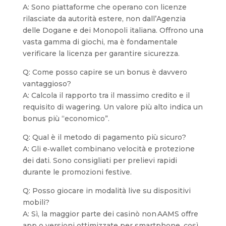
A: Sono piattaforme che operano con licenze
rilasciate da autorità estere, non dall’Agenzia
delle Dogane e dei Monopoli italiana. Offrono una
vasta gamma di giochi, ma è fondamentale
verificare la licenza per garantire sicurezza.
Q: Come posso capire se un bonus è davvero
vantaggioso?
A: Calcola il rapporto tra il massimo credito e il
requisito di wagering. Un valore più alto indica un
bonus più “economico”.
Q: Qual è il metodo di pagamento più sicuro?
A: Gli e‑wallet combinano velocità e protezione
dei dati. Sono consigliati per prelievi rapidi
durante le promozioni festive.
Q: Posso giocare in modalità live su dispositivi
mobili?
A: Sì, la maggior parte dei casinò non AAMS offre
app o versioni ottimizzate per smartphone, così