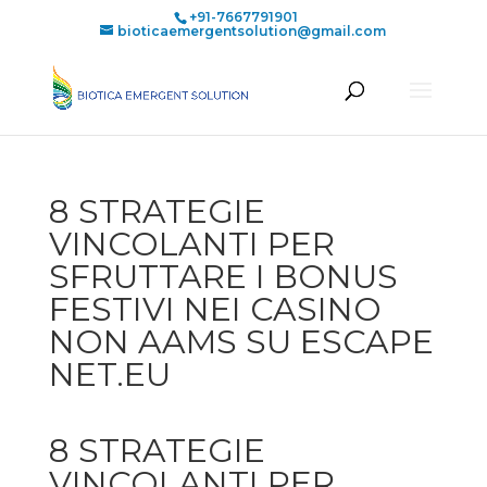
+91-7667791901
bioticaemergentsolution@gmail.com
8 STRATEGIE
VINCOLANTI PER
SFRUTTARE I BONUS
FESTIVI NEI CASINO
NON AAMS SU ESCAPE
NET.EU
8 STRATEGIE
VINCOLANTI PER