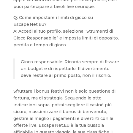
puoi partecipare a tavoli live ovunque.
Q: Come impostare i limiti di gioco su
Escape Net.Eu?
A: Accedi al tuo profilo, seleziona “Strumenti di
Gioco Responsabile” e imposta limiti di deposito,
perdita e tempo di gioco.
Gioco responsabile: Ricorda sempre di fissare
un budget e di rispettarlo. Il divertimento
deve restare al primo posto, non il rischio.
Sfruttare i bonus festivi non è solo questione di
fortuna, ma di strategia. Seguendo le otto
indicazioni sopra, potrai scegliere il casinò più
sicuro, massimizzare il bonus di benvenuto,
gestire al meglio i pagamenti e divertirti con le
offerte live. Escape Net.Eu è la tua bussola
affidabile in questo viaggio: le sue classifiche, i