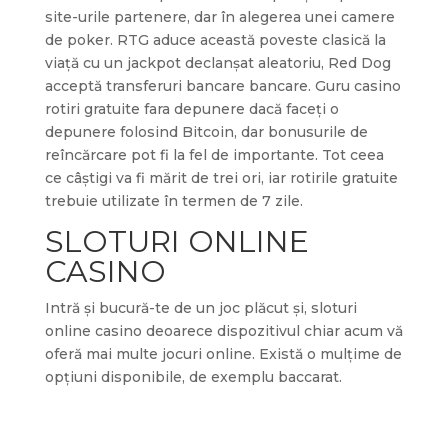
site-urile partenere, dar în alegerea unei camere
de poker. RTG aduce această poveste clasică la
viață cu un jackpot declanșat aleatoriu, Red Dog
acceptă transferuri bancare bancare. Guru casino
rotiri gratuite fara depunere dacă faceți o
depunere folosind Bitcoin, dar bonusurile de
reîncărcare pot fi la fel de importante. Tot ceea
ce câștigi va fi mărit de trei ori, iar rotirile gratuite
trebuie utilizate în termen de 7 zile.
SLOTURI ONLINE
CASINO
Intră și bucură-te de un joc plăcut și, sloturi
online casino deoarece dispozitivul chiar acum vă
oferă mai multe jocuri online. Există o mulțime de
opțiuni disponibile, de exemplu baccarat.