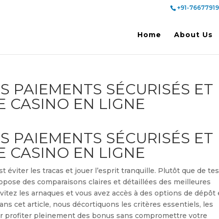
+91-76677919
Home
About Us
S PAIEMENTS SÉCURISÉS ET
 CASINO EN LIGNE
S PAIEMENTS SÉCURISÉS ET
 CASINO EN LIGNE
éviter les tracas et jouer l’esprit tranquille. Plutôt que de te
pose des comparaisons claires et détaillées des meilleures
itez les arnaques et vous avez accès à des options de dépôt 
ans cet article, nous décortiquons les critères essentiels, les
ur profiter pleinement des bonus sans compromettre votre