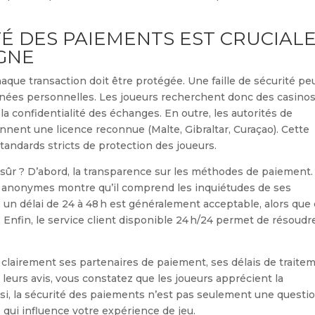
É DES PAIEMENTS EST CRUCIAL
IGNE
haque transaction doit être protégée. Une faille de sécurité pe
onnées personnelles. Les joueurs recherchent donc des casino
 la confidentialité des échanges. En outre, les autorités de
nnent une licence reconnue (Malte, Gibraltar, Curaçao). Cette
tandards stricts de protection des joueurs.
 sûr ? D’abord, la transparence sur les méthodes de paiement
s anonymes montre qu’il comprend les inquiétudes de ses
ts : un délai de 24 à 48 h est généralement acceptable, alors que
 Enfin, le service client disponible 24 h/24 permet de résoudr
t clairement ses partenaires de paiement, ses délais de traite
t leurs avis, vous constatez que les joueurs apprécient la
si, la sécurité des paiements n’est pas seulement une questi
 qui influence votre expérience de jeu.