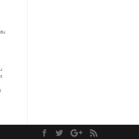
 du
au
nt
s
t