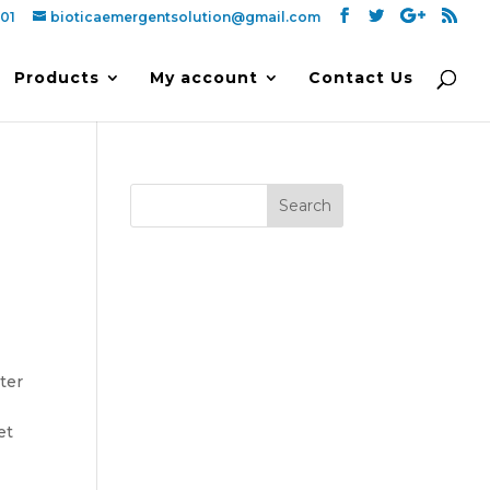
01
bioticaemergentsolution@gmail.com
Products
My account
Contact Us
ster
et