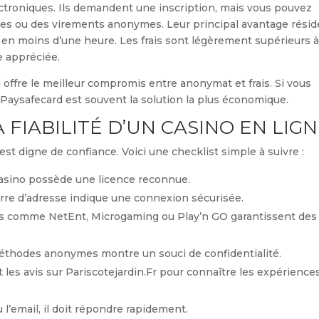
ectroniques. Ils demandent une inscription, mais vous pouvez
ées ou des virements anonymes. Leur principal avantage résid
és en moins d’une heure. Les frais sont légèrement supérieurs 
te appréciée.
i offre le meilleur compromis entre anonymat et frais. Si vous
Paysafecard est souvent la solution la plus économique.
FIABILITÉ D’UN CASINO EN LIG
e est digne de confiance. Voici une checklist simple à suivre :
casino possède une licence reconnue.
barre d’adresse indique une connexion sécurisée.
és comme NetEnt, Microgaming ou Play’n GO garantissent des
méthodes anonymes montre un souci de confidentialité.
t les avis sur Pariscotejardin.Fr pour connaître les expérience
u l’email, il doit répondre rapidement.