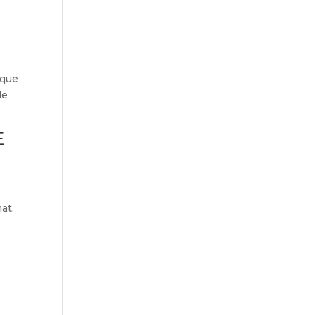
sque
le
E
at.