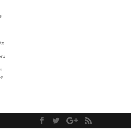
s
ete
éru
ti
ky