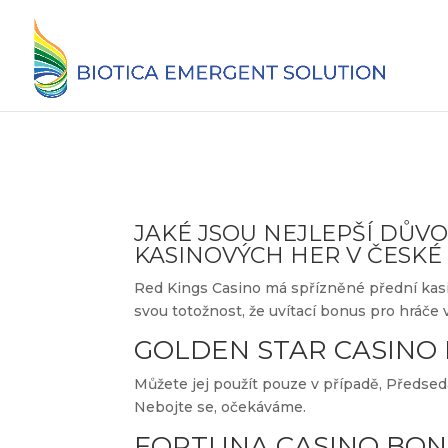
JAKÉ JSOU NEJLEPŠÍ DŮV
KASINOVÝCH HER V ČESKÉ
Red Kings Casino má spřízněné přední kasino
svou totožnost, že uvítací bonus pro hráče 
GOLDEN STAR CASINO
Můžete jej použít pouze v případě, Předse
Nebojte se, očekáváme.
FORTUNA CASINO BO