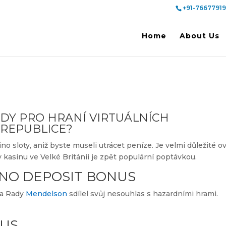
+91-76677919
Home
About Us
ODY PRO HRANÍ VIRTUÁLNÍCH
 REPUBLICE?
 sloty, aniž byste museli utrácet peníze. Je velmi důležité ov
v kasinu ve Velké Británii je zpět populární poptávkou.
 NO DEPOSIT BONUS
da Rady
Mendelson
sdílel svůj nesouhlas s hazardními hrami.
NUS