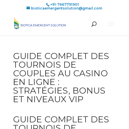
+91-7667791901
bioticaemergentsolution@gmail.com
GUIDE COMPLET DES
TOURNOIS DE
COUPLES AU CASINO
EN LIGNE :
STRATÉGIES, BONUS
ET NIVEAUX VIP
GUIDE COMPLET DES
TOURNOIS DE