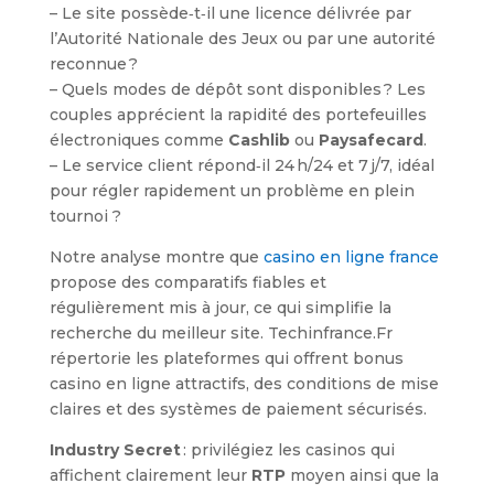
– Le site possède‑t‑il une licence délivrée par
l’Autorité Nationale des Jeux ou par une autorité
reconnue ?
– Quels modes de dépôt sont disponibles ? Les
couples apprécient la rapidité des portefeuilles
électroniques comme
Cashlib
ou
Paysafecard
.
– Le service client répond‑il 24 h/24 et 7 j/7, idéal
pour régler rapidement un problème en plein
tournoi ?
Notre analyse montre que
casino en ligne france
propose des comparatifs fiables et
régulièrement mis à jour, ce qui simplifie la
recherche du meilleur site. Techinfrance.Fr
répertorie les plateformes qui offrent bonus
casino en ligne attractifs, des conditions de mise
claires et des systèmes de paiement sécurisés.
Industry Secret
: privilégiez les casinos qui
affichent clairement leur
RTP
moyen ainsi que la