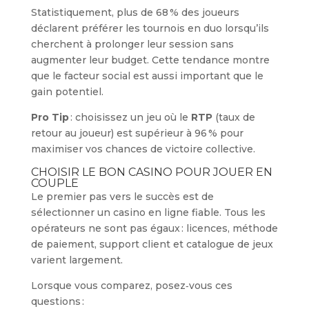
Statistiquement, plus de 68 % des joueurs
déclarent préférer les tournois en duo lorsqu’ils
cherchent à prolonger leur session sans
augmenter leur budget. Cette tendance montre
que le facteur social est aussi important que le
gain potentiel.
Pro Tip
: choisissez un jeu où le
RTP
(taux de
retour au joueur) est supérieur à 96 % pour
maximiser vos chances de victoire collective.
CHOISIR LE BON CASINO POUR JOUER EN
COUPLE
Le premier pas vers le succès est de
sélectionner un casino en ligne fiable. Tous les
opérateurs ne sont pas égaux : licences, méthode
de paiement, support client et catalogue de jeux
varient largement.
Lorsque vous comparez, posez‑vous ces
questions :