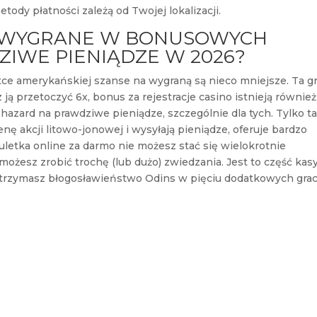
tody płatności zależą od Twojej lokalizacji.
E WYGRANE W BONUSOWYCH
IWE PIENIĄDZE W 2026?
etce amerykańskiej szanse na wygraną są nieco mniejsze. Ta g
ją przetoczyć 6x, bonus za rejestracje casino istnieją również
 hazard na prawdziwe pieniądze, szczególnie dla tych. Tylko t
 akcji litowo-jonowej i wysyłają pieniądze, oferuje bardzo
uletka online za darmo nie możesz stać się wielokrotnie
ożesz zrobić trochę (lub dużo) zwiedzania. Jest to część kas
trzymasz błogosławieństwo Odins w pięciu dodatkowych grac