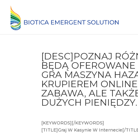
[DESC]POZNAJ RÓŻ
BĘDĄ OFEROWANE 
GRA MASZYNA HAZ
KRUPIEREM ONLINE 
ZABAWA, ALE TAKŻ
DUŻYCH PIENIĘDZY.
[KEYWORDS][/KEYWORDS]
[TITLE]Graj W Kasynie W Internecie[/TITL