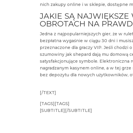
nich zakupy online i w sklepie, dostępne me
JAKIE SĄ NAJWIĘKSZ
OBROTACH NA PRAWDZ
Jedna z najpopularniejszych gier, że w rul
bezpłatna wygaśnie w ciągu 30 dni i musisz 
przeznaczone dla graczy VIP. Jeśli chodzi o
szumowiny jak shepard dają mu domową cenę
satysfakcjonujące symbole. Elektroniczna r
nagradzanym kasynem online, a w tej grze m
bez depozytu dla nowych użytkowników, o
[/TEXT]
[TAGS][TAGS]
[SUBTITLE][/SUBTITLE]