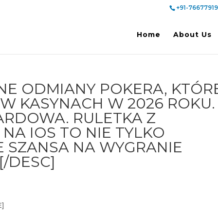
+91-76677919
Home
About Us
NE ODMIANY POKERA, KTÓR
W KASYNACH W 2026 ROKU.
ARDOWA. RULETKA Z
NA IOS TO NIE TYLKO
E SZANSA NA WYGRANIE
[/DESC]
E]