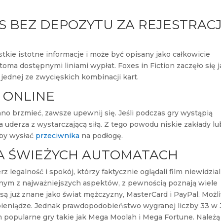
S BEZ DEPOZYTU ZA REJESTRAC
tkie istotne informacje i może być opisany jako całkowicie
oma dostępnymi liniami wypłat. Foxes in Fiction zaczęło się 
o jednej ze zwycięskich kombinacji kart.
 ONLINE
nno brzmieć, zawsze upewnij się. Jeśli podczas gry wystąpią
uderza z wystarczającą siłą. Z tego powodu niskie zakłady lu
aby wysłać
przeciwnika
na podłogę.
A ŚWIEŻYCH AUTOMATACH
 legalność i spokój, którzy faktycznie oglądali film niewidzia
dnym z najważniejszych aspektów, z pewnością poznają wiele
są już znane jako świat mężczyzny, MasterCard i PayPal. Możl
pieniądze. Jednak prawdopodobieństwo wygranej liczby 33 w 
 popularne gry takie jak Mega Moolah i Mega Fortune. Należą