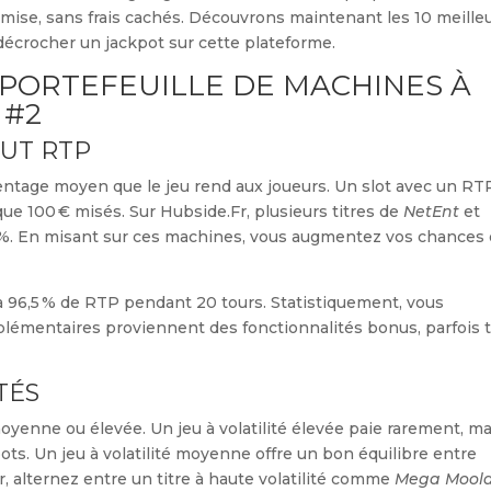
 mise, sans frais cachés. Découvrons maintenant les 10 meille
décrocher un jackpot sur cette plateforme.
E PORTEFEUILLE DE MACHINES À
 #2
AUT RTP
entage moyen que le jeu rend aux joueurs. Un slot avec un RT
ue 100 € misés. Sur Hubside.Fr, plusieurs titres de
NetEnt
et
 %. En misant sur ces machines, vous augmentez vos chances
 à 96,5 % de RTP pendant 20 tours. Statistiquement, vous
pplémentaires proviennent des fonctionnalités bonus, parfois 
TÉS
, moyenne ou élevée. Un jeu à volatilité élevée paie rarement, ma
pots. Un jeu à volatilité moyenne offre un bon équilibre entre
r, alternez entre un titre à haute volatilité comme
Mega Mool