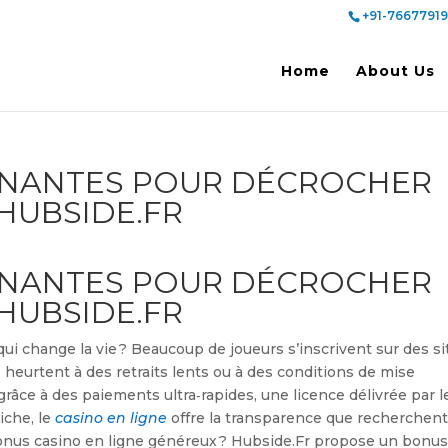
+91-76677919
Home
About Us
AGNANTES POUR DÉCROCHER
HUBSIDE.FR
AGNANTES POUR DÉCROCHER
HUBSIDE.FR
ui change la vie ? Beaucoup de joueurs s’inscrivent sur des si
heurtent à des retraits lents ou à des conditions de mise
râce à des paiements ultra‑rapides, une licence délivrée par l
iche, le
casino en ligne
offre la transparence que recherchent
onus casino en ligne généreux ? Hubside.Fr propose un bonus