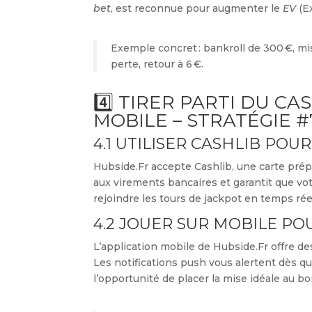
bet
, est reconnue pour augmenter le
EV
(Ex
Exemple concret : bankroll de 300 €, mis
perte, retour à 6 €.
4️⃣ TIRER PARTI DU CA
MOBILE – STRATÉGIE #
4.1 UTILISER CASHLIB PO
Hubside.Fr accepte Cashlib, une carte prépa
aux virements bancaires et garantit que v
rejoindre les tours de jackpot en temps rée
4.2 JOUER SUR MOBILE PO
L’application mobile de Hubside.Fr offre 
Les notifications push vous alertent dès qu
l’opportunité de placer la mise idéale au 