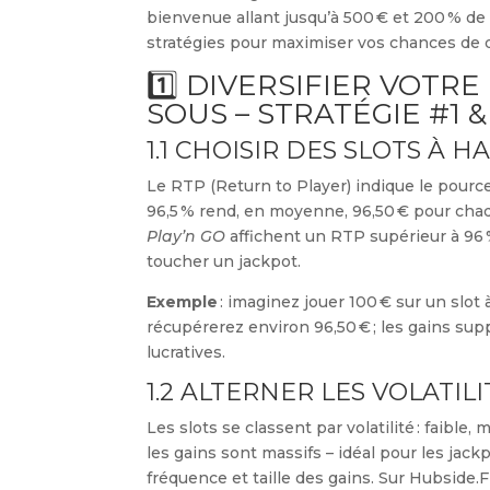
bienvenue allant jusqu’à 500 € et 200 % de
stratégies pour maximiser vos chances de 
1️⃣ DIVERSIFIER VOTR
SOUS – STRATÉGIE #1 &
1.1 CHOISIR DES SLOTS À H
Le RTP (Return to Player) indique le pourc
96,5 % rend, en moyenne, 96,50 € pour chaq
Play’n GO
affichent un RTP supérieur à 96
toucher un jackpot.
Exemple
: imaginez jouer 100 € sur un slot
récupérerez environ 96,50 € ; les gains su
lucratives.
1.2 ALTERNER LES VOLATILI
Les slots se classent par volatilité : faible
les gains sont massifs – idéal pour les jack
fréquence et taille des gains. Sur Hubside.F