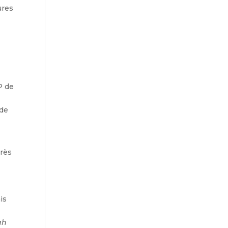
ures
P de
 de
très
is
ah