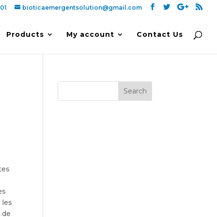
01
bioticaemergentsolution@gmail.com
Products
My account
Contact Us
tes
es
 les
 de