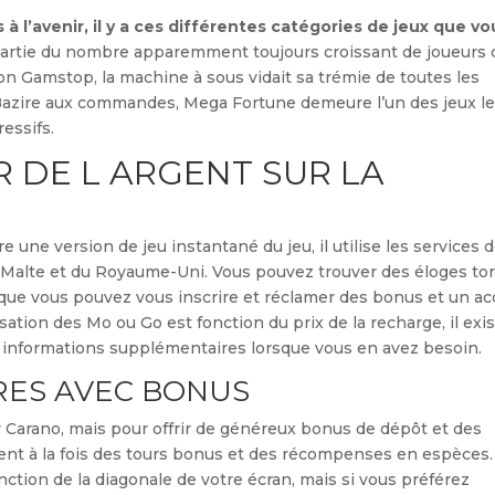
à l’avenir, il y a ces différentes catégories de jeux que vo
partie du nombre apparemment toujours croissant de joueurs 
on Gamstop, la machine à sous vidait sa trémie de toutes les
 Bazire aux commandes, Mega Fortune demeure l’un des jeux l
essifs.
 DE L ARGENT SUR LA
e une version de jeu instantané du jeu, il utilise les services 
 Malte et du Royaume-Uni. Vous pouvez trouver des éloges to
s que vous pouvez vous inscrire et réclamer des bonus et un a
lisation des Mo ou Go est fonction du prix de la recharge, il exi
s informations supplémentaires lorsque vous en avez besoin.
RES AVEC BONUS
Carano, mais pour offrir de généreux bonus de dépôt et des
ent à la fois des tours bonus et des récompenses en espèces. 
ction de la diagonale de votre écran, mais si vous préférez