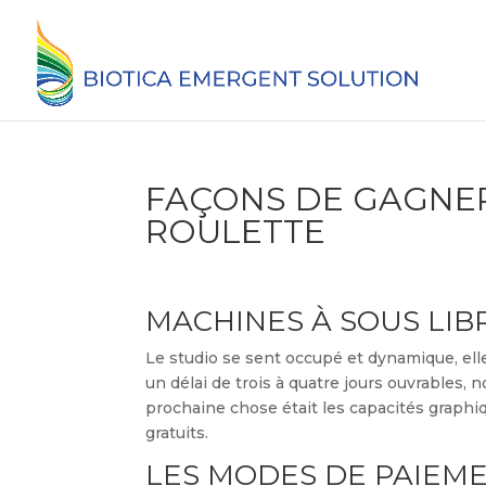
FAÇONS DE GAGNER
ROULETTE
MACHINES À SOUS LI
Le studio se sent occupé et dynamique, ell
un délai de trois à quatre jours ouvrables, 
prochaine chose était les capacités graphiq
gratuits.
LES MODES DE PAIEME