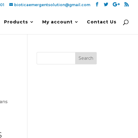
01
bioticaemergentsolution@gmail.com
Products
My account
Contact Us
dans
S