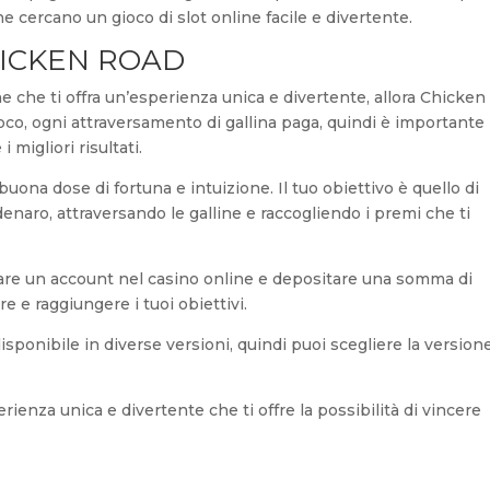
he cercano un gioco di slot online facile e divertente.
HICKEN ROAD
ine che ti offra un’esperienza unica e divertente, allora Chicken
ioco, ogni attraversamento di gallina paga, quindi è importante
 migliori risultati.
 buona dose di fortuna e intuizione. Il tuo obiettivo è quello di
enaro, attraversando le galline e raccogliendo i premi che ti
are un account nel casino online e depositare una somma di
re e raggiungere i tuoi obiettivi.
isponibile in diverse versioni, quindi puoi scegliere la version
rienza unica e divertente che ti offre la possibilità di vincere