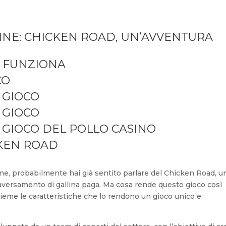
LINE: CHICKEN ROAD, UN’AVVENTURA
ME FUNZIONA
CO
 GIOCO
 GIOCO
 GIOCO DEL POLLO CASINO
CKEN ROAD
line, probabilmente hai già sentito parlare del Chicken Road, u
traversamento di gallina paga. Ma cosa rende questo gioco così
sieme le caratteristiche che lo rendono un gioco unico e