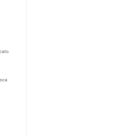
rcato
poca