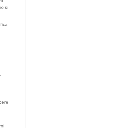
di
io si
fica
e
.
.
ncere
emi