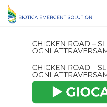
CHICKEN ROAD – SL
OGNI ATTRAVERSAM
CHICKEN ROAD – SL
OGNI ATTRAVERSAM
▶️ GIOC