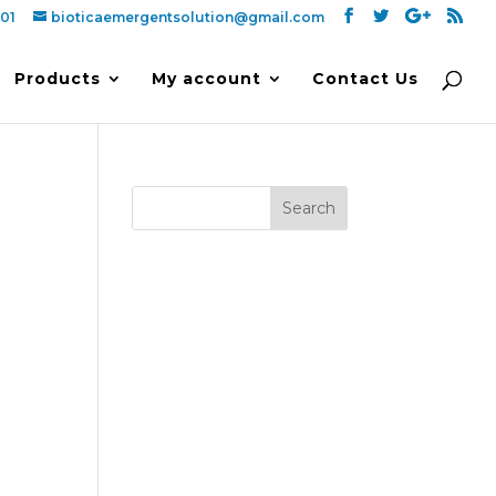
01
bioticaemergentsolution@gmail.com
Products
My account
Contact Us