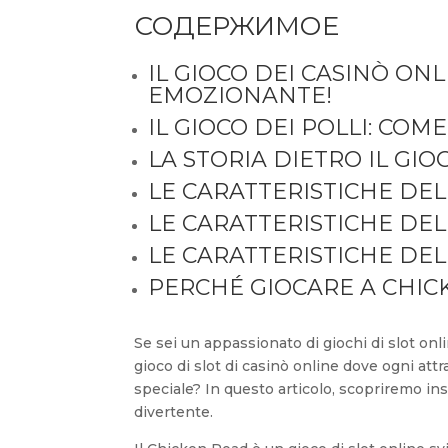
СОДЕРЖИМОЕ
IL GIOCO DEI CASINÒ ON
EMOZIONANTE!
IL GIOCO DEI POLLI: CO
LA STORIA DIETRO IL GIO
LE CARATTERISTICHE DEL
LE CARATTERISTICHE DEL
LE CARATTERISTICHE DEL
PERCHÉ GIOCARE A CHI
Se sei un appassionato di giochi di slot on
gioco di slot di casinò online dove ogni at
speciale? In questo articolo, scopriremo in
divertente.