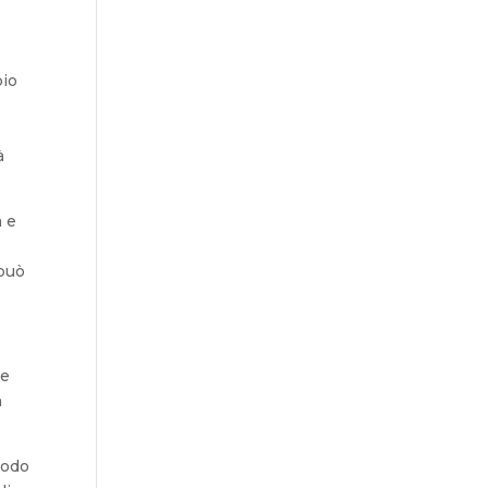
pio
à
a e
 può
 e
a
modo