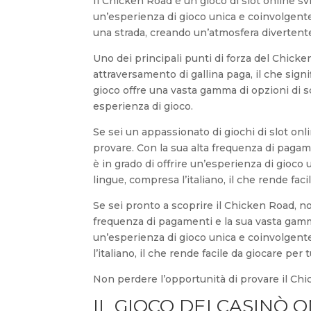
Il Chicken Road è un gioco di slot online sv
un’esperienza di gioco unica e coinvolgente.
una strada, creando un’atmosfera divertent
Uno dei principali punti di forza del Chicke
attraversamento di gallina paga, il che signi
gioco offre una vasta gamma di opzioni di s
esperienza di gioco.
Se sei un appassionato di giochi di slot onl
provare. Con la sua alta frequenza di paga
è in grado di offrire un’esperienza di gioco 
lingue, compresa l’italiano, il che rende facil
Se sei pronto a scoprire il Chicken Road, no
frequenza di pagamenti e la sua vasta gamma
un’esperienza di gioco unica e coinvolgente.
l’italiano, il che rende facile da giocare per tu
Non perdere l’opportunità di provare il Ch
IL GIOCO DEI CASINÒ 