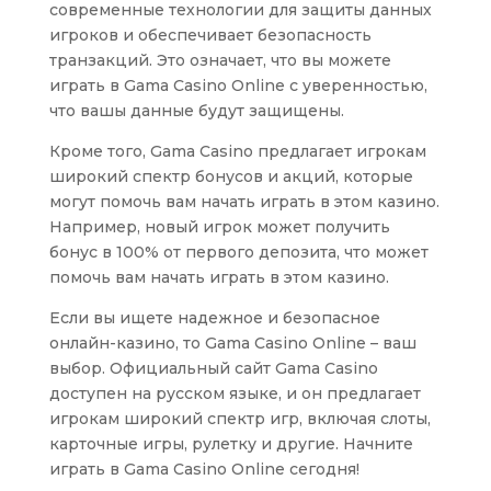
современные технологии для защиты данных
игроков и обеспечивает безопасность
транзакций. Это означает, что вы можете
играть в Gama Casino Online с уверенностью,
что вашы данные будут защищены.
Кроме того, Gama Casino предлагает игрокам
широкий спектр бонусов и акций, которые
могут помочь вам начать играть в этом казино.
Например, новый игрок может получить
бонус в 100% от первого депозита, что может
помочь вам начать играть в этом казино.
Если вы ищете надежное и безопасное
онлайн-казино, то Gama Casino Online – ваш
выбор. Официальный сайт Gama Casino
доступен на русском языке, и он предлагает
игрокам широкий спектр игр, включая слоты,
карточные игры, рулетку и другие. Начните
играть в Gama Casino Online сегодня!