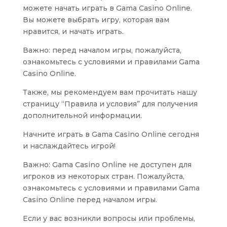
можете начать играть в Gama Casino Online.
Вы можете выбрать игру, которая вам
нравится, и начать играть.
Важно: перед началом игры, пожалуйста,
ознакомьтесь с условиями и правилами Gama
Casino Online.
Также, мы рекомендуем вам прочитать нашу
страницу “Правила и условия” для получения
дополнительной информации.
Начните играть в Gama Casino Online сегодня
и наслаждайтесь игрой!
Важно: Gama Casino Online не доступен для
игроков из некоторых стран. Пожалуйста,
ознакомьтесь с условиями и правилами Gama
Casino Online перед началом игры.
Если у вас возникли вопросы или проблемы,