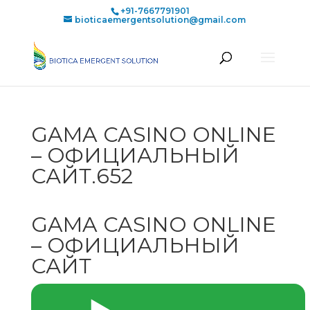
+91-7667791901
bioticaemergentsolution@gmail.com
GAMA CASINO ONLINE
– ОФИЦИАЛЬНЫЙ
САЙТ.652
GAMA CASINO ONLINE
– ОФИЦИАЛЬНЫЙ
САЙТ