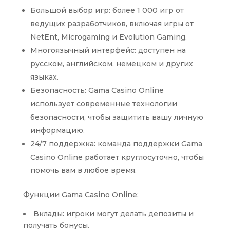
Большой выбор игр: более 1 000 игр от
ведущих разработчиков, включая игры от
NetEnt, Microgaming и Evolution Gaming.
Многоязычный интерфейс: доступен на
русском, английском, немецком и других
языках.
Безопасность: Gama Casino Online
использует современные технологии
безопасности, чтобы защитить вашу личную
информацию.
24/7 поддержка: команда поддержки Gama
Casino Online работает круглосуточно, чтобы
помочь вам в любое время.
Функции Gama Casino Online:
Вклады: игроки могут делать депозиты и
получать бонусы.