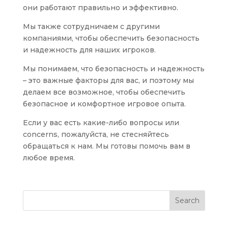
они работают правильно и эффективно.
Мы также сотрудничаем с другими
компаниями, чтобы обеспечить безопасность
и надежность для наших игроков.
Мы понимаем, что безопасность и надежность
– это важные факторы для вас, и поэтому мы
делаем все возможное, чтобы обеспечить
безопасное и комфортное игровое опыта.
Если у вас есть какие-либо вопросы или
concerns, пожалуйста, не стесняйтесь
обращаться к нам. Мы готовы помочь вам в
любое время.