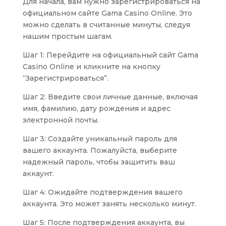
Для начала, вам нужно зарегистрироваться на
официальном сайте Gama Casino Online. Это
можно сделать в считанные минуты, следуя
нашим простым шагам.
Шаг 1: Перейдите на официальный сайт Gama
Casino Online и кликните на кнопку
“Зарегистрироваться”.
Шаг 2: Введите свои личные данные, включая
имя, фамилию, дату рождения и адрес
электронной почты.
Шаг 3: Создайте уникальный пароль для
вашего аккаунта. Пожалуйста, выберите
надежный пароль, чтобы защитить ваш
аккаунт.
Шаг 4: Ожидайте подтверждения вашего
аккаунта. Это может занять несколько минут.
Шаг 5: После подтверждения аккаунта, вы