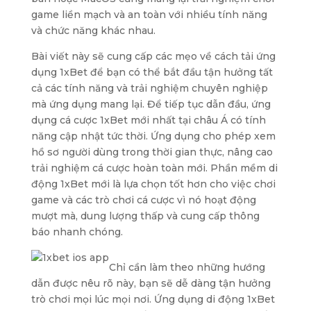
game liền mạch và an toàn với nhiều tính năng
và chức năng khác nhau.
Bài viết này sẽ cung cấp các mẹo về cách tải ứng
dụng 1xBet để bạn có thể bắt đầu tận hưởng tất
cả các tính năng và trải nghiệm chuyên nghiệp
mà ứng dụng mang lại. Để tiếp tục dẫn đầu, ứng
dụng cá cược 1xBet mới nhất tại châu Á có tính
năng cập nhật tức thời. Ứng dụng cho phép xem
hồ sơ người dùng trong thời gian thực, nâng cao
trải nghiệm cá cược hoàn toàn mới. Phần mềm di
động 1xBet mới là lựa chọn tốt hơn cho việc chơi
game và các trò chơi cá cược vì nó hoạt động
mượt mà, dung lượng thấp và cung cấp thông
báo nhanh chóng.
Chỉ cần làm theo những hướng
dẫn được nêu rõ này, bạn sẽ dễ dàng tận hưởng
trò chơi mọi lúc mọi nơi. Ứng dụng di động 1xBet