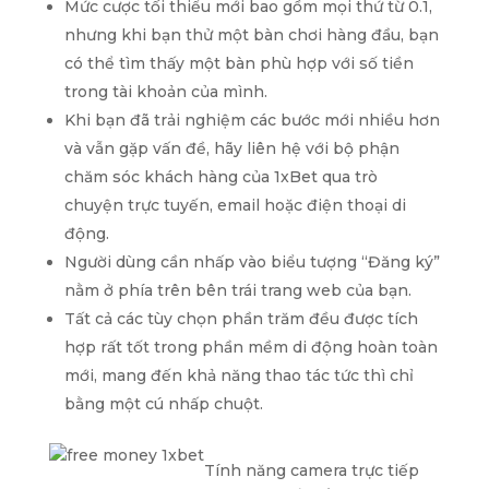
Mức cược tối thiểu mới bao gồm mọi thứ từ 0.1,
nhưng khi bạn thử một bàn chơi hàng đầu, bạn
có thể tìm thấy một bàn phù hợp với số tiền
trong tài khoản của mình.
Khi bạn đã trải nghiệm các bước mới nhiều hơn
và vẫn gặp vấn đề, hãy liên hệ với bộ phận
chăm sóc khách hàng của 1xBet qua trò
chuyện trực tuyến, email hoặc điện thoại di
động.
Người dùng cần nhấp vào biểu tượng “Đăng ký”
nằm ở phía trên bên trái trang web của bạn.
Tất cả các tùy chọn phần trăm đều được tích
hợp rất tốt trong phần mềm di động hoàn toàn
mới, mang đến khả năng thao tác tức thì chỉ
bằng một cú nhấp chuột.
Tính năng camera trực tiếp