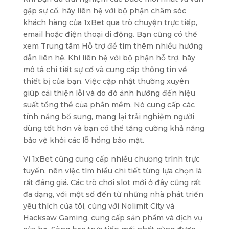
gặp sự cố, hãy liên hệ với bộ phận chăm sóc
khách hàng của 1xBet qua trò chuyện trực tiếp,
email hoặc điện thoại di động. Bạn cũng có thể
xem Trung tâm Hỗ trợ để tìm thêm nhiều hướng
dẫn liên hệ. Khi liên hệ với bộ phận hỗ trợ, hãy
mô tả chi tiết sự cố và cung cấp thông tin về
thiết bị của bạn. Việc cập nhật thường xuyên
giúp cải thiện lỗi và do đó ảnh hưởng đến hiệu
suất tổng thể của phần mềm. Nó cung cấp các
tính năng bổ sung, mang lại trải nghiệm người
dùng tốt hơn và bạn có thể tăng cường khả năng
bảo vệ khỏi các lỗ hổng bảo mật.
Vì 1xBet cũng cung cấp nhiều chương trình trực
tuyến, nên việc tìm hiểu chi tiết từng lựa chọn là
rất đáng giá. Các trò chơi slot mới ở đây cũng rất
đa dạng, với một số đến từ những nhà phát triển
yêu thích của tôi, cùng với Nolimit City và
Hacksaw Gaming, cung cấp sản phẩm và dịch vụ