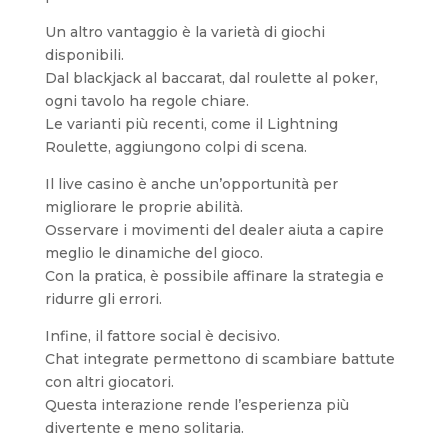
Un altro vantaggio è la varietà di giochi
disponibili.
Dal blackjack al baccarat, dal roulette al poker,
ogni tavolo ha regole chiare.
Le varianti più recenti, come il Lightning
Roulette, aggiungono colpi di scena.
Il live casino è anche un’opportunità per
migliorare le proprie abilità.
Osservare i movimenti del dealer aiuta a capire
meglio le dinamiche del gioco.
Con la pratica, è possibile affinare la strategia e
ridurre gli errori.
Infine, il fattore social è decisivo.
Chat integrate permettono di scambiare battute
con altri giocatori.
Questa interazione rende l’esperienza più
divertente e meno solitaria.