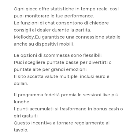
Ogni gioco offre statistiche in tempo reale, così
puoi monitorare le tue performance.
Le funzioni di chat consentono di chiedere
consigli al dealer durante la partita.
Melloddy.Eu garantisce una connessione stabile
anche su dispositivi mobili.
Le opzioni di scommessa sono flessibili.
Puoi scegliere puntate basse per divertirti o
puntate alte per grandi emozioni.
Il sito accetta valute multiple, inclusi euro e
dollari.
Il programma fedeltà premia le sessioni live più
lunghe.
I punti accumulati si trasformano in bonus cash o
giri gratuiti.
Questo incentiva a tornare regolarmente al
tavolo.