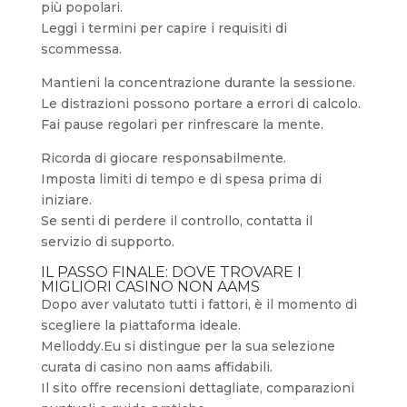
più popolari.
Leggi i termini per capire i requisiti di
scommessa.
Mantieni la concentrazione durante la sessione.
Le distrazioni possono portare a errori di calcolo.
Fai pause regolari per rinfrescare la mente.
Ricorda di giocare responsabilmente.
Imposta limiti di tempo e di spesa prima di
iniziare.
Se senti di perdere il controllo, contatta il
servizio di supporto.
IL PASSO FINALE: DOVE TROVARE I
MIGLIORI CASINO NON AAMS
Dopo aver valutato tutti i fattori, è il momento di
scegliere la piattaforma ideale.
Melloddy.Eu si distingue per la sua selezione
curata di casino non aams affidabili.
Il sito offre recensioni dettagliate, comparazioni