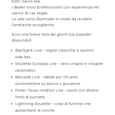
tutti i tavoli live.
I dealer sono professionisti con esperienza nei
casinò di Las Vegas.
Le sale sono illuminate in modo da rendere
l’ambiente accogliente.
Ecco una breve lista dei giochi più popolari
disponibili:
Blackjack Live – regole classiche e opzioni
side‑bet.
Roulette Europea Live – zero singolo e croupier
carismatici.
Baccarat Live – ideale per chi ama
scommettere su banco o giocatore.
Poker Texas Hold’em Live – tavoli con diversi
limiti di puntata.
Lightning Roulette – colpi di fulmine che
aumentano le vincite.