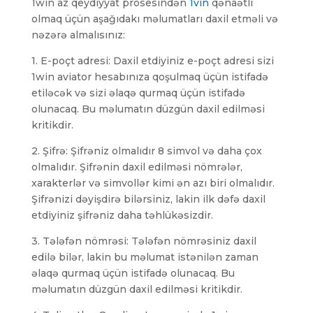
1win az qeydiyyat prosesindən
1vin
qənaətli
olmaq üçün aşağıdakı məlumatları daxil etməli və
nəzərə almalısınız:
1. E-poçt adresi: Daxil etdiyiniz e-poçt adresi sizi
1win aviator hesabınıza qoşulmaq üçün istifadə
etiləcək və sizi əlaqə qurmaq üçün istifadə
olunacaq. Bu məlumatın düzgün daxil edilməsi
kritikdir.
2. Şifrə: Şifrəniz olmalıdır 8 simvol və daha çox
olmalıdır. Şifrənin daxil edilməsi nömrələr,
xarakterlər və simvollər kimi ən azı biri olmalıdır.
Şifrənizi dəyişdirə bilərsiniz, lakin ilk dəfə daxil
etdiyiniz şifrəniz daha təhlükəsizdir.
3. Tələfən nömrəsi: Tələfən nömrəsiniz daxil
edilə bilər, lakin bu məlumat istənilən zaman
əlaqə qurmaq üçün istifadə olunacaq. Bu
məlumatın düzgün daxil edilməsi kritikdir.