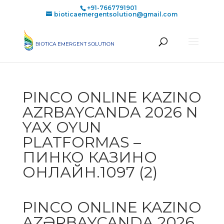
+91-7667791901
bioticaemergentsolution@gmail.com
PINCO ONLINE KAZINO
AZRBAYCANDA 2026 N
YAX OYUN
PLATFORMAS –
ПИНКО КАЗИНО
ОНЛАЙН.1097 (2)
PINCO ONLINE KAZINO
AZƏRBAYCANDA 2026