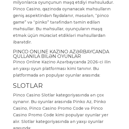
milyonlarca oyunçunun məşq etdiyi məhsuludur.
Pinco Casino, qazinoda oynanacak məhsulların
geniş aspektindən faydalanır, məsələn, “pinco
game” və “pinko” tərəfindən təmin edilən
məhsullar. Bu məhsullar, oyunçuların məşq
etmək üçün müraciət etdikləri məhsullardan
ibarətdir.
PINCO ONLINE KAZINO AZƏRBAYCANDA
QULLANILA BILƏN OYUNLAR
Pinco Online Kazino Azərbaycanda 2026-ci ilin
ən yaxşı oyun platforması kimi tanınır. Bu
platformada ən populyar oyunlar arasında:
SLOTLAR
Pinco Casino Slotlar kategoriyasında ən çox
oynanır. Bu oyunlar arasında Pinko Az, Pinko
Casino, Pinco Casino Promo Code və Pinco
Casino Promo Code kimi populyar oyunlar yer
alır. Slotlar kategoriyasında ən yaxşı oyunlar
arasında: