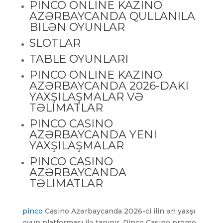
PINCO ONLINE KAZINO
AZƏRBAYCANDA QULLANILA
BILƏN OYUNLAR
SLOTLAR
TABLE OYUNLARI
PINCO ONLINE KAZINO
AZƏRBAYCANDA 2026-DAKI
YAXŞILAŞMALAR VƏ
TƏLIMATLAR
PINCO CASINO
AZƏRBAYCANDA YENI
YAXŞILAŞMALAR
PINCO CASINO
AZƏRBAYCANDA
TƏLIMATLAR
pinco
Casino Azərbaycanda 2026-ci ilin ən yaxşı
oyun platforması ilə tanınır. Pinco Casino promo