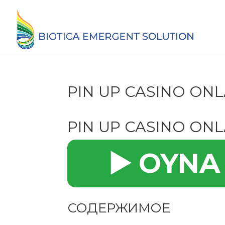
PIN UP CASINO ONL
PIN UP CASINO ON
▶️ OYNA
СОДЕРЖИМОЕ