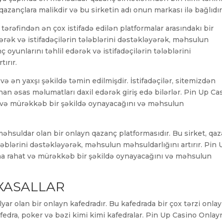
zançlara malikdir və bu sirketin adı onun markası ilə bağlıdır
ərəfindən ən çox istifadə edilən platformalar arasındakı bir
edərək və istifadəçilərin tələblərini dəstəkləyərək, məhsulun
ç oyunlarını təhlil edərək və istifadəçilərin tələblərini
ırır.
ə ən yaxşı şəkildə təmin edilmişdir. İstifadəçilər, sitemizdən
n əsas məlumatları daxil edərək giriş edə bilərlər. Pin Up Ca
at və mürəkkəb bir şəkildə oynayacağını və məhsulun
əhsuldar olan bir onlayn qazanç platformasıdır. Bu sirket, qa
tələblərini dəstəkləyərək, məhsulun məhsuldarlığını artırır. Pin
daha rahat və mürəkkəb bir şəkildə oynayacağını və məhsulun
XASALLAR
r olan bir onlayn kafedradır. Bu kafedrada bir çox tərzi onla
afedra, poker və bəzi kimi kimi kafedralar. Pin Up Casino Onlay