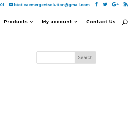
01
bioticaemergentsolution@gmail.com
Products
My account
Contact Us