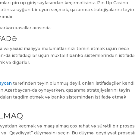
ları pin up giriş sayfasından keçirməlisiniz. Pin Up Casino
tiniza uyğun bir oyun seçmək, qazanma stratejiyalarını təyin
ımdır.
rkən xasallar arasında:
FADƏ
a və yaxud maliyyə məlumatlarınızı təmin etmək üçün necə
n-da istifadəçilər üçün müxtəlif banko sistemlərindən istifadə
nk və digərlər.
I
aycan
tərəfindən təyin olunmuş deyil, onları istifadəçilər kendi
ayn Azərbaycan-da oynayarkən, qazanma stratejiyalarını təyin
daları təqdim etmək və banko sistemindən istifadə etmək
ALMAQ
yatdan keçmək və maaş almaq çox rahat və sürətli bir prosesd
in və “Qeydiyyat” düyməsini seçin. Bu düymə, qeydiyyat prosesi