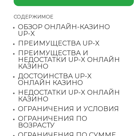
СОДЕРЖИМОЕ
ОБЗОР ОНЛАЙН-КАЗИНО
UP-X
ПРЕИМУЩЕСТВА UP-X
ПРЕИМУЩЕСТВА И
НЕДОСТАТКИ UP-X ОНЛАЙН
КАЗИНО
ДОСТОИНСТВА UP-X
ОНЛАЙН КАЗИНО
НЕДОСТАТКИ UP-X ОНЛАЙН
КАЗИНО
ОГРАНИЧЕНИЯ И УСЛОВИЯ
ОГРАНИЧЕНИЯ ПО
ВОЗРАСТУ
ОГРАНИЧЕНИЯ ПО СУММЕ