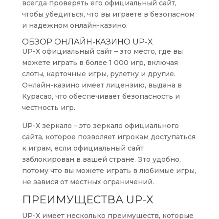
всегда проверять его официальный сайт,
чтобы убедиться, что вы играете в безопасном
и надежном онлайн-казино.
ОБЗОР ОНЛАЙН-КАЗИНО UP-X
UP-X официальный сайт – это место, где вы
можете играть в более 1 000 игр, включая
слоты, карточные игры, рулетку и другие.
Онлайн-казино имеет лицензию, выдана в
Курасао, что обеспечивает безопасность и
честность игр.
UP-X зеркало – это зеркало официального
сайта, которое позволяет игрокам доступаться
к играм, если официальный сайт
заблокирован в вашей стране. Это удобно,
потому что вы можете играть в любимые игры,
не завися от местных ограничений.
ПРЕИМУЩЕСТВА UP-X
UP-X имеет несколько преимуществ, которые