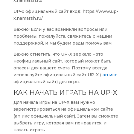
x.namarsh.ru/
UP-x официальный сайт вход: https://www.up-
x.namarsh.ru/
Важно! Если у вас возникли вопросы или
проблемы, пожалуйста, свяжитесь с нашим
поддержкой, и мы будем рады помочь вам.
Важно отметить, что UP-X зеркало – это
неофициальный сайт, который может быть
опасен для вашего счета. Поэтому всегда
используйте официальный сайт UP-X (
ап икс
официальный сайт) для игры.
КАК НАЧАТЬ ИГРАТЬ НА UP-X
Для начала игры на UP-X вам нужно
зарегистрироваться на официальном сайте
(ап икс официальный сайт). Затем вы сможете
выбрать игру, которая вам понравится, и
начать играть.