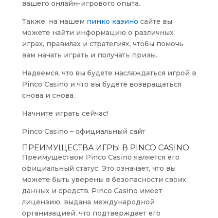
вашего онлайн-игрового опыта.
Также, на нашем
пинко казино
сайте вы
можете найти информацию о различных
играх, правилах и стратегиях, чтобы помочь
вам начать играть и получать призы.
Надеемся, что вы будете наслаждаться игрой в
Pinco Casino и что вы будете возвращаться
снова и снова.
Начните играть сейчас!
Pinco Casino – официальный сайт
ПРЕИМУЩЕСТВА ИГРЫ В PINCO CASINO
Преимуществом Pinco Casino является его
официальный статус. Это означает, что вы
можете быть уверены в безопасности своих
данных и средств. Pinco Casino имеет
лицензию, выдана международной
организацией, что подтверждает его