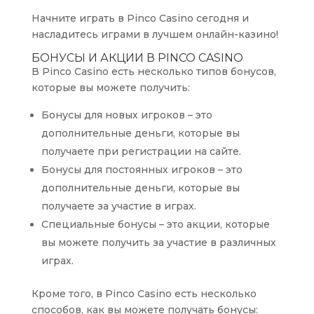
Начните играть в Pinco Casino сегодня и
насладитесь играми в лучшем онлайн-казино!
БОНУСЫ И АКЦИИ В PINCO CASINO
В Pinco Casino есть несколько типов бонусов,
которые вы можете получить:
Бонусы для новых игроков – это
дополнительные деньги, которые вы
получаете при регистрации на сайте.
Бонусы для постоянных игроков – это
дополнительные деньги, которые вы
получаете за участие в играх.
Специальные бонусы – это акции, которые
вы можете получить за участие в различных
играх.
Кроме того, в Pinco Casino есть несколько
способов, как вы можете получать бонусы: