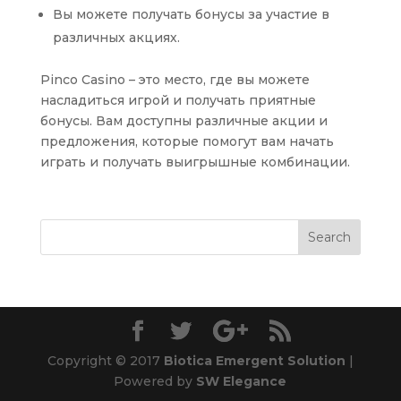
Вы можете получать бонусы за участие в
различных акциях.
Pinco Casino – это место, где вы можете
насладиться игрой и получать приятные
бонусы. Вам доступны различные акции и
предложения, которые помогут вам начать
играть и получать выигрышные комбинации.
Copyright © 2017
Biotica Emergent Solution
|
Powered by
SW Elegance