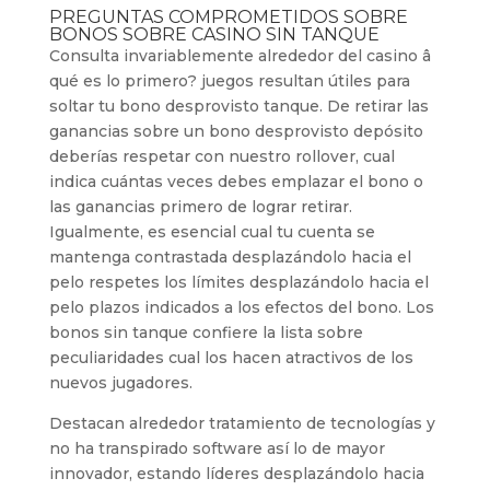
PREGUNTAS COMPROMETIDOS SOBRE
BONOS SOBRE CASINO SIN TANQUE
Consulta invariablemente alrededor del casino â
qué es lo primero? juegos resultan útiles para
soltar tu bono desprovisto tanque. De retirar las
ganancias sobre un bono desprovisto depósito
deberías respetar con nuestro rollover, cual
indica cuántas veces debes emplazar el bono o
las ganancias primero de lograr retirar.
Igualmente, es esencial cual tu cuenta se
mantenga contrastada desplazándolo hacia el
pelo respetes los límites desplazándolo hacia el
pelo plazos indicados a los efectos del bono. Los
bonos sin tanque confiere la lista sobre
peculiaridades cual los hacen atractivos de los
nuevos jugadores.
Destacan alrededor tratamiento de tecnologías y
no ha transpirado software así­ lo de mayor
innovador, estando líderes desplazándolo hacia