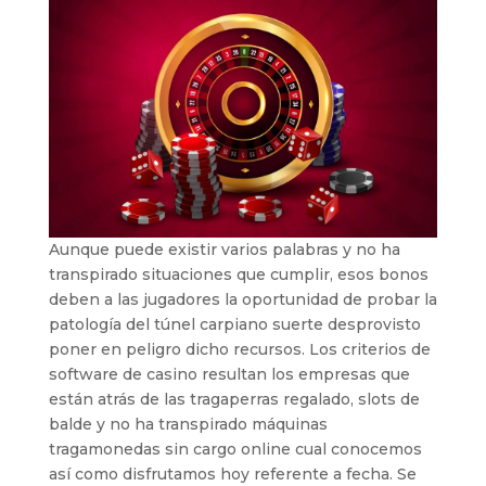
Aunque puede existir varios palabras y no ha
transpirado situaciones que cumplir, esos bonos
deben a las jugadores la oportunidad de probar la
patologí­a del túnel carpiano suerte desprovisto
poner en peligro dicho recursos. Los criterios de
software de casino resultan los empresas que
están atrás de las tragaperras regalado, slots de
balde y no ha transpirado máquinas
tragamonedas sin cargo online cual conocemos
así­ como disfrutamos hoy referente a fecha. Se