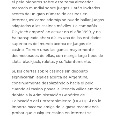
el pelo pioneros sobre este tema alrededor
mercado mundial sobre juegos. Están invitados
acerca de un gran número de casinos en
internet, así­ como ademí¡s se puede hallar juegos
adaptados a las casinos móviles. La compañía
Playtech empezó an actuar en el año 1999, y no
ha transpirado ahora día es una de las entidades
superiores del mundo acerca de juegos de
casino. Tienen unas las gamas mayormente
desmesurados de ellas, con manga larga tipos de
slots, blackjack, ruletas y suficientemente.
Sí, los ofertas sobre casinos sin depósito
significarían legales acerca de Argentina,
continuamente desplazándolo hacia el pelo
cuando el casino posea la licencia válida emitida
debido a la Administración Genérico de
Colocación del Entretenimiento (DGOJ). Si no le
importa hacerse amiga de la grasa recomienda
probar que cualquier casino en internet se