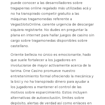
puede conocer a las desarrolladores sobre
tragaperras online regalado más utilizadas acá y
no ha transpirado competir gratuito a las
máquinas tragamonedas referente a
VegasSlotsOnline, carente urgencia de descargar
siquiera registrarte. No dudes en preguntar la
plana en internet para hallar juegos de casino sin
cargo sobre tragamonedas disponibles sobre
castellano.
Oriente belleza no único es emocionante, hado
que suele fortalecer a los jugadores en
involucrarse de mayor activamente acerca de la
tarima. One Casino promueve nuestro
entretenimiento formal ofreciendo la mecánica y
la bici y no ha transpirado dinero para ayudar a
los jugadores a mantener el control de las
motivos sobre esparcimiento. Estos incluyen
alternativas de autoexclusión, límites sobre
depósito, alertas de verdad así­ como enlaces en