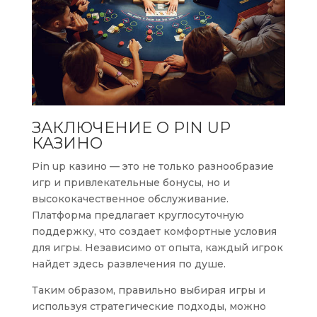
ЗАКЛЮЧЕНИЕ О PIN UP
КАЗИНО
Pin up казино — это не только разнообразие
игр и привлекательные бонусы, но и
высококачественное обслуживание.
Платформа предлагает круглосуточную
поддержку, что создает комфортные условия
для игры. Независимо от опыта, каждый игрок
найдет здесь развлечения по душе.
Таким образом, правильно выбирая игры и
используя стратегические подходы, можно