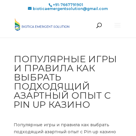
+91-7667791901
bioticaemergentsolution@gmail.com
ПОПУЛЯРНЫЕ ИГРЫ
И ПРАВИЛА КАК
ВЫБРАТЬ
ПОДХОДЯЩИЙ
АЗАРТНЫЙ ОПЫТ С
PIN UP КАЗИНО
Популярные игры и правила как выбрать
подходящий азартный опыт с Pin up казино