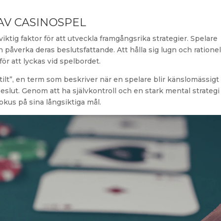
AV CASINOSPEL
tig faktor för att utveckla framgångsrika strategier. Spelare
påverka deras beslutsfattande. Att hålla sig lugn och rationel
r att lyckas vid spelbordet.
tilt”, en term som beskriver när en spelare blir känslomässigt
beslut. Genom att ha självkontroll och en stark mental strategi
okus på sina långsiktiga mål.