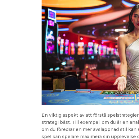
En viktig aspekt av att förstå spelstrategier
strategi bäst. Till exempel, om du är en an
om du föredrar en mer avslappnad stil kan 
spel kan spelare maximera sin upplevelse o