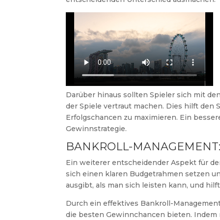
Darüber hinaus sollten Spieler sich mit 
der Spiele vertraut machen. Dies hilft den 
Erfolgschancen zu maximieren. Ein besseres
Gewinnstrategie.
BANKROLL-MANAGEMENT: 
Ein weiterer entscheidender Aspekt für den
sich einen klaren Budgetrahmen setzen und
ausgibt, als man sich leisten kann, und hil
Durch ein effektives Bankroll-Management 
die besten Gewinnchancen bieten. Indem m