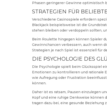
Phasen geringerer Gewinne optimistisch bl
STRATEGIEN FÜR BELIEBTE
Verschiedene Casinospiele erfordern spez
Blackjack beispielsweise ist die Grundstrat
stehen bleiben oder verdoppeln sollten, 
Beim Roulette hingegen können Spieler du
Gewinnchancen verbessern, auch wenn die 
Strategien je nach Spiel ist essenziell für d
DIE PSYCHOLOGIE DES GL
Die Psychologie spielt beim Glücksspiel ei
Emotionen zu kontrollieren und rationale E
wie Aufregung oder Frustration beeinfluss
können.
Daher ist es ratsam, Pausen einzulegen und
Kopf und eine ruhige Denkweise können 
tragen dazu bei, eine gesunde Beziehung z