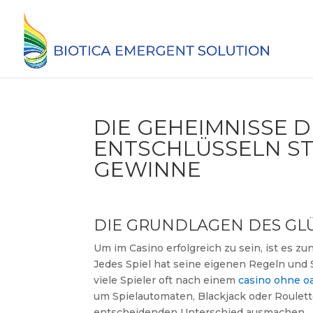
DIE GEHEIMNISSE 
ENTSCHLÜSSELN STR
EWINNE
DIE GRUNDLAGEN DES GL
Um im Casino erfolgreich zu sein, ist es z
Jedes Spiel hat seine eigenen Regeln und St
viele Spieler oft nach einem
casino ohne oa
um Spielautomaten, Blackjack oder Roulett
entscheidenden Unterschied ausmachen.