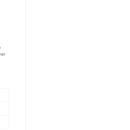
e
nel
a