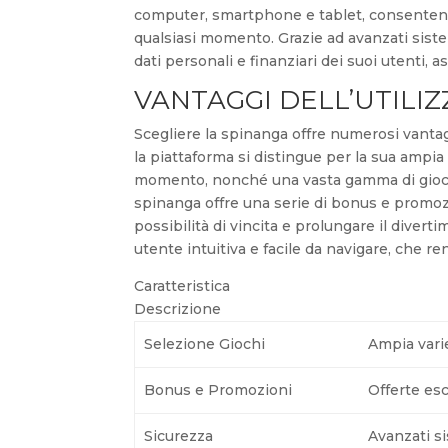
computer, smartphone e tablet, consentendo 
qualsiasi momento. Grazie ad avanzati sistem
dati personali e finanziari dei suoi utenti,
VANTAGGI DELL’UTILI
Scegliere la spinanga offre numerosi vantaggi
la piattaforma si distingue per la sua ampia
momento, nonché una vasta gamma di giochi d
spinanga offre una serie di bonus e promoz
possibilità di vincita e prolungare il divert
utente intuitiva e facile da navigare, che r
Caratteristica
Descrizione
Selezione Giochi
Ampia varie
Bonus e Promozioni
Offerte esc
Sicurezza
Avanzati si