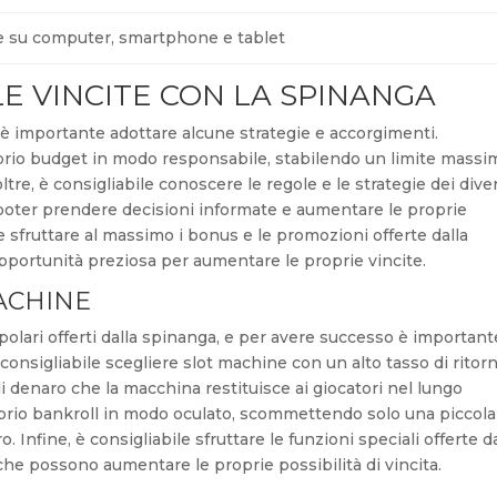
e su computer, smartphone e tablet
E VINCITE CON LA SPINANGA
 è importante adottare alcune strategie e accorgimenti.
oprio budget in modo responsabile, stabilendo un limite massi
tre, è consigliabile conoscere le regole e le strategie dei dive
a poter prendere decisioni informate e aumentare le proprie
e sfruttare al massimo i bonus e le promozioni offerte dalla
portunità preziosa per aumentare le proprie vincite.
MACHINE
olari offerti dalla spinanga, e per avere successo è important
consigliabile scegliere slot machine con un alto tasso di ritorn
i denaro che la macchina restituisce ai giocatori nel lungo
roprio bankroll in modo oculato, scommettendo solo una piccola
 Infine, è consigliabile sfruttare le funzioni speciali offerte d
, che possono aumentare le proprie possibilità di vincita.