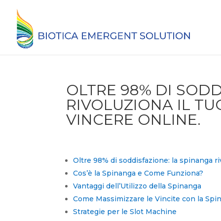
OLTRE 98% DI SOD
RIVOLUZIONA IL TU
VINCERE ONLINE.
Oltre 98% di soddisfazione: la spinanga ri
Cos’è la Spinanga e Come Funziona?
Vantaggi dell’Utilizzo della Spinanga
Come Massimizzare le Vincite con la Spi
Strategie per le Slot Machine