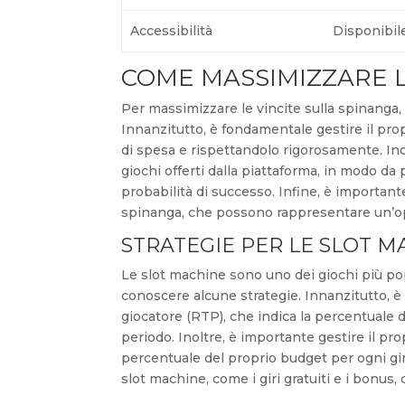
Accessibilità
Disponibil
COME MASSIMIZZARE L
Per massimizzare le vincite sulla spinanga,
Innanzitutto, è fondamentale gestire il pr
di spesa e rispettandolo rigorosamente. Inol
giochi offerti dalla piattaforma, in modo d
probabilità di successo. Infine, è important
spinanga, che possono rappresentare un’op
STRATEGIE PER LE SLOT 
Le slot machine sono uno dei giochi più pop
conoscere alcune strategie. Innanzitutto, è 
giocatore (RTP), che indica la percentuale d
periodo. Inoltre, è importante gestire il p
percentuale del proprio budget per ogni giro.
slot machine, come i giri gratuiti e i bonus