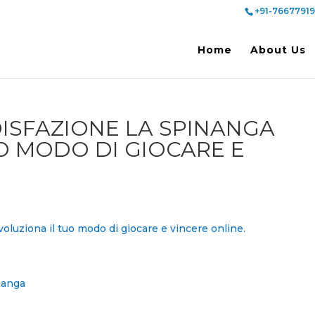
+91-76677919
Home
About Us
DISFAZIONE LA SPINANGA
O MODO DI GIOCARE E
voluziona il tuo modo di giocare e vincere online.
nanga