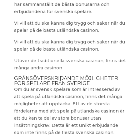
har sammanställt de bästa bonusarna och
erbjudandena för svenska spelare.
Vi vill att du ska känna dig trygg och säker när du
spelar på de bästa utländska casinon.
Vi vill att du ska känna dig trygg och säker när du
spelar på de bästa utländska casinon.
Utöver de traditionella svenska casinon, finns det
många andra casinon
GRÄNSÖVERSKRIDANDE MÖJLIGHETER
FÖR SPELARE FRÅN SVERIGE
Om du är svensk spelare som är intresserad av
att spela på utländska casinon, finns det många
möjligheter att upptäcka. Ett av de största
fördelarna med att spela på utländska casinon är
att du kan ta del av stora bonusar utan
insättningskrav. Detta är ett unikt erbjudande
som inte finns på de flesta svenska casinon.