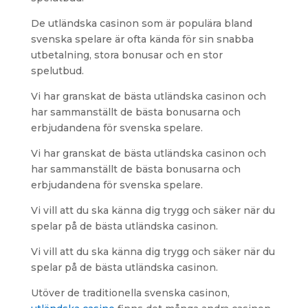
De utländska casinon som är populära bland
svenska spelare är ofta kända för sin snabba
utbetalning, stora bonusar och en stor
spelutbud.
Vi har granskat de bästa utländska casinon och
har sammanställt de bästa bonusarna och
erbjudandena för svenska spelare.
Vi har granskat de bästa utländska casinon och
har sammanställt de bästa bonusarna och
erbjudandena för svenska spelare.
Vi vill att du ska känna dig trygg och säker när du
spelar på de bästa utländska casinon.
Vi vill att du ska känna dig trygg och säker när du
spelar på de bästa utländska casinon.
Utöver de traditionella svenska casinon,