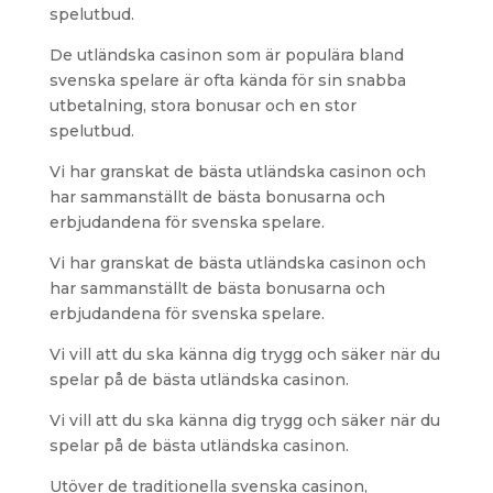
spelutbud.
De utländska casinon som är populära bland
svenska spelare är ofta kända för sin snabba
utbetalning, stora bonusar och en stor
spelutbud.
Vi har granskat de bästa utländska casinon och
har sammanställt de bästa bonusarna och
erbjudandena för svenska spelare.
Vi har granskat de bästa utländska casinon och
har sammanställt de bästa bonusarna och
erbjudandena för svenska spelare.
Vi vill att du ska känna dig trygg och säker när du
spelar på de bästa utländska casinon.
Vi vill att du ska känna dig trygg och säker när du
spelar på de bästa utländska casinon.
Utöver de traditionella svenska casinon,