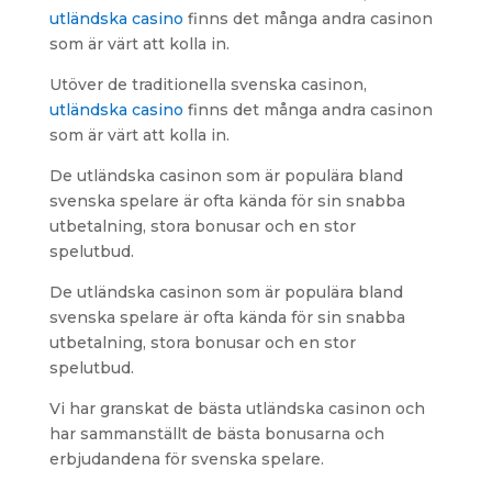
utländska casino
finns det många andra casinon
som är värt att kolla in.
Utöver de traditionella svenska casinon,
utländska casino
finns det många andra casinon
som är värt att kolla in.
De utländska casinon som är populära bland
svenska spelare är ofta kända för sin snabba
utbetalning, stora bonusar och en stor
spelutbud.
De utländska casinon som är populära bland
svenska spelare är ofta kända för sin snabba
utbetalning, stora bonusar och en stor
spelutbud.
Vi har granskat de bästa utländska casinon och
har sammanställt de bästa bonusarna och
erbjudandena för svenska spelare.