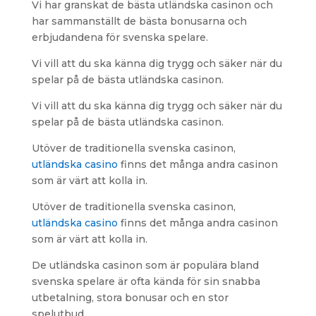
Vi har granskat de bästa utländska casinon och
har sammanställt de bästa bonusarna och
erbjudandena för svenska spelare.
Vi vill att du ska känna dig trygg och säker när du
spelar på de bästa utländska casinon.
Vi vill att du ska känna dig trygg och säker när du
spelar på de bästa utländska casinon.
Utöver de traditionella svenska casinon,
utländska casino
finns det många andra casinon
som är värt att kolla in.
Utöver de traditionella svenska casinon,
utländska casino
finns det många andra casinon
som är värt att kolla in.
De utländska casinon som är populära bland
svenska spelare är ofta kända för sin snabba
utbetalning, stora bonusar och en stor
spelutbud.