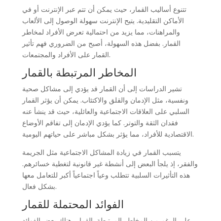
تتنوع أساليب القمار، حيث يمكن أن تتم عبر الإنترنت أو في
الأماكن التقليدية. يتيح الإنترنت سهولة الوصول إلى الألعاب
والمراهنات، مما يزيد من احتمالية تعرض الأفراد لمخاطر
القمار. بفضل هذه السهولة، أصبح من الضروري فهم تأثير
القمار على الأفراد والمجتمعات.
المخاطر المرتبطة بالقمار
تشير الدراسات إلى أن القمار قد يؤدي إلى مشاكل صحية
ونفسية، مثل الإدمان والقلق والاكتئاب. يمكن أن يؤثر القمار
السلبي على العلاقات الاجتماعية والعائلية، حيث قد ينشأ عنه
فقدان الثقة والتوتر. كما يؤدي الإدمان إلى تفاقم الأوضاع
الاقتصادية للأفراد، مما يؤثر بشكل مباشر على حياتهم اليومية.
يتسبب القمار في زيادة المشاكل الاجتماعية مثل الجريمة
والفقر، إذ يلجأ البعض إلى أنشطة غير قانونية لتغطية خسائرهم.
هذه التأثيرات السلبية تتطلب وعياً اجتماعياً أكبر للتعامل معها
بشكل فعال.
الفوائد المحتملة للقمار
على الرغم من المخاطر المرتبطة بالقمار، هناك بعض الفوائد