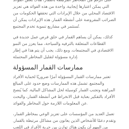
التي يمكن اعتبارها إيجابية. واحدة من هذه الفوائد هي تعزيز
الاقتصاد المحلي من خلال الإيرادات التي تحققها الحكومات من
الضرائب المفروضة على أنشطة القمار. هذه الإيرادات يمكن أن
تُستثمر في مشاريع تنموية تخدم المجتمع.
كذلك، يمكن أن يساهم القمار في خلق فرص عمل جديدة في
القطاعات المتعلقة بالترفيه والسياحة، مما يعزز من النمو
الاقتصادي في المجتمعات. ومع ذلك، يجب أن يتم هذا في إطار
إدارة مسؤولة لتقليل المخاطر المحتملة.
ممارسات القمار المسؤولة
تعتبر ممارسات القمار المسؤولة أمرًا ضروريًا لحماية الأفراد
والمجتمع. تشمل هذه الممارسات وضع حدود على المبالغ
المراهنة وتجنب القمار كوسيلة لحل المشاكل المالية. كما يُنصح
الأفراد بالتفكير بعناية قبل الانخراط في أنشطة القمار، والبحث
عن المعلومات اللازمة حول المخاطر والفوائد.
تعمل العديد من المؤسسات على تعزيز الوعي بمخاطر القمار،
وتقدم دعمًا للأشخاص الذين يعانون من مشاكل مرتبطة بالقمار.
من المهم أن يكون هناك توازن بين حرية الأفراد في اللعب