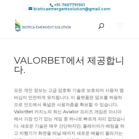
+91-7667791901
bioticaemergentsolution@gmail.com
VALORBET에서 제공합니
다.
모든 개인 정보는 고급 암호화 기술로 보호되어 사용자 멤
버십이 안전하게 유지됩니다. 이 플랫폼은 덤프를 허용하
므로 인도에서 폭넓은 사용자층을 확보할 수 있습니다.
ValorBet 카지노의 최신 Aviator 프리즈 게임은 아시아
에서 가장 인기 있는 게임 중 하나로 빠르게 자리 잡았습니
다. 새로운 기술은 매우 간단하지만, 플레이어가 베팅을 하
고 비행기가 화면을 떠날 때까지 새로운 배율이 올라가는