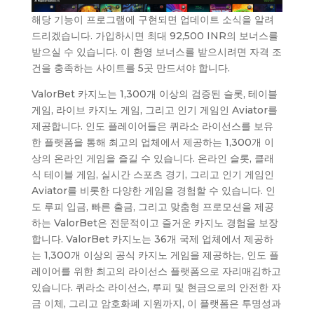
해당 기능이 프로그램에 구현되면 업데이트 소식을 알려
드리겠습니다. 가입하시면 최대 92,500 INR의 보너스를
받으실 수 있습니다. 이 환영 보너스를 받으시려면 자격 조
건을 충족하는 사이트를 5곳 만드셔야 합니다.
ValorBet 카지노는 1,300개 이상의 검증된 슬롯, 테이블
게임, 라이브 카지노 게임, 그리고 인기 게임인 Aviator를
제공합니다. 인도 플레이어들은 퀴라소 라이선스를 보유
한 플랫폼을 통해 최고의 업체에서 제공하는 1,300개 이
상의 온라인 게임을 즐길 수 있습니다. 온라인 슬롯, 클래
식 테이블 게임, 실시간 스포츠 경기, 그리고 인기 게임인
Aviator를 비롯한 다양한 게임을 경험할 수 있습니다. 인
도 루피 입금, 빠른 출금, 그리고 맞춤형 프로모션을 제공
하는 ValorBet은 전문적이고 즐거운 카지노 경험을 보장
합니다. ValorBet 카지노는 36개 국제 업체에서 제공하
는 1,300개 이상의 공식 카지노 게임을 제공하는, 인도 플
레이어를 위한 최고의 라이선스 플랫폼으로 자리매김하고
있습니다. 퀴라소 라이선스, 루피 및 현금으로의 안전한 자
금 이체, 그리고 암호화폐 지원까지, 이 플랫폼은 투명성과