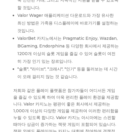
욱 안전한 거래, 그리고 지속적인 지원을 받을 수 있도록
할 것입니다.
Valor Wager 애플리케이션 다운로드와 가장 유사한
최신 방법은 가족용 디스플레이에 바로가기를 설정하는
것입니다.
ValorBet 카지노에서는 Pragmatic Enjoy, Wazdan,
BGaming, Endorphina 등 다양한 회사에서 제공하는
1200개 이상의 슬롯 게임을 즐길 수 있어 슬롯이 여전
히 가장 인기 있는 장르입니다.
"슬롯", "라이브", "크래시", "인기" 등을 둘러보는 데 시간
이 오래 걸리지 않는 것 같습니다.
저희와 같은 플레이 플랫폼은 참가자들이 어디서든 게임
을 즐길 수 있도록 하여 더욱 편리한 플레이 환경을 제공합
니다. Valor 카지노는 평판이 좋은 회사에서 제공하는
1,000개 이상의 다양한 게임을 제공하여 이러한 편리함을
누릴 수 있도록 합니다. Valor 카지노 아시아에는 스핀할
때마다 상금이 증가하는 잭팟 게임이 포함되어 있습니다.
잭팟 외에도 플레이어는 카지노 대회에 참여하여 경쟁적