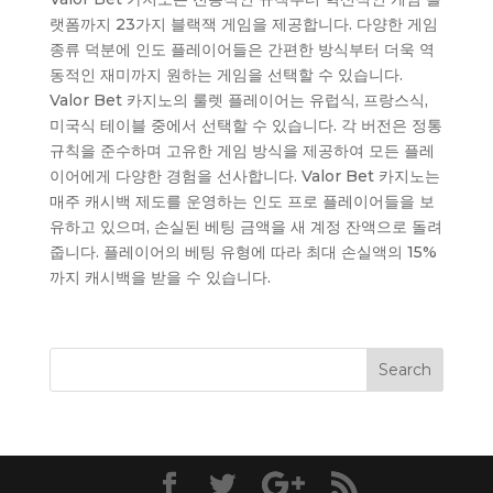
랫폼까지 23가지 블랙잭 게임을 제공합니다. 다양한 게임
종류 덕분에 인도 플레이어들은 간편한 방식부터 더욱 역
동적인 재미까지 원하는 게임을 선택할 수 있습니다.
Valor Bet 카지노의 룰렛 플레이어는 유럽식, 프랑스식,
미국식 테이블 중에서 선택할 수 있습니다. 각 버전은 정통
규칙을 준수하며 고유한 게임 방식을 제공하여 모든 플레
이어에게 다양한 경험을 선사합니다. Valor Bet 카지노는
매주 캐시백 제도를 운영하는 인도 프로 플레이어들을 보
유하고 있으며, 손실된 베팅 금액을 새 계정 잔액으로 돌려
줍니다. 플레이어의 베팅 유형에 따라 최대 손실액의 15%
까지 캐시백을 받을 수 있습니다.