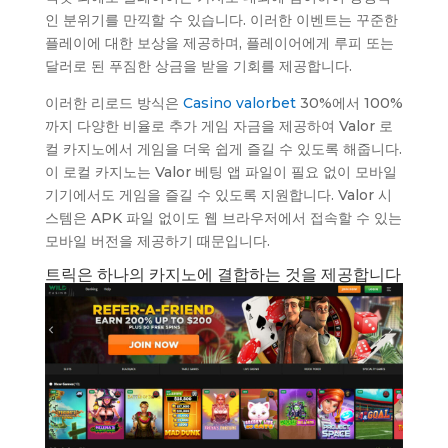
인 분위기를 만끽할 수 있습니다. 이러한 이벤트는 꾸준한
플레이에 대한 보상을 제공하며, 플레이어에게 루피 또는
달러로 된 푸짐한 상금을 받을 기회를 제공합니다.
이러한 리로드 방식은
Casino valorbet
30%에서 100%
까지 다양한 비율로 추가 게임 자금을 제공하여 Valor 로
컬 카지노에서 게임을 더욱 쉽게 즐길 수 있도록 해줍니다.
이 로컬 카지노는 Valor 베팅 앱 파일이 필요 없이 모바일
기기에서도 게임을 즐길 수 있도록 지원합니다. Valor 시
스템은 APK 파일 없이도 웹 브라우저에서 접속할 수 있는
모바일 버전을 제공하기 때문입니다.
트릭은 하나의 카지노에 결합하는 것을 제공합니다