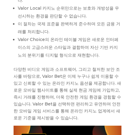
다.
Valor Local 카지노 순위만으로는 보호와 개방성을 우
선시하는 환경을 판단할 수 없습니다.
이 절차는 국제 표준을 완벽하게 준수하며 모든 금융 거
래를 처리합니다.
Valor Choice의 온라인 테이블 게임은 새로운 인터페
이스의 고급스러운 스타일과 결합하여 자산 기반 카지
노의 분위기를 디지털 형식으로 재현합니다.
다양한 비디오 게임과 소프트웨어, 그리고 철저한 보안 조
사를 바탕으로, Valor Bet은 이제 누구나 쉽게 이용할 수
있고 신뢰할 수 있는 온라인 카지노 옵션을 제공합니다. 새
로운 모바일 웹사이트를 통해 실제 현금 게임에 가입하고,
즉시 거래를 진행하며, 더욱 안전한 게임 환경을 경험할 수
있습니다. Valor Bet을 선택하면 편리하고 유연하며 안전
한 모바일 게임 서비스를 통해 온라인 카지노 업계에서 새
로운 기준을 제시받을 수 있습니다.