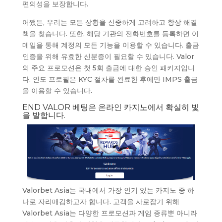
편의성을 보장합니다.
어쨌든, 우리는 모든 상황을 신중하게 고려하고 항상 해결
책을 찾습니다. 또한, 해당 기관의 전화번호를 등록하면 이
메일을 통해 계정의 모든 기능을 이용할 수 있습니다. 출금
인증을 위해 유효한 신분증이 필요할 수 있습니다. Valor
의 주요 프로모션은 첫 5회 출금에 대한 승인 패키지입니
다. 인도 프로필은 KYC 절차를 완료한 후에만 IMPS 출금
을 이용할 수 있습니다.
END VALOR 베팅은 온라인 카지노에서 확실히 빛
을 발합니다.
Valorbet Asia는 국내에서 가장 인기 있는 카지노 중 하
나로 자리매김하고자 합니다. 고객을 사로잡기 위해
Valorbet Asia는 다양한 프로모션과 게임 종류뿐 아니라