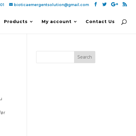
01
bioticaemergentsolution@gmail.com
Products
My account
Contact Us
du
 før