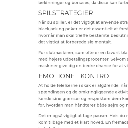
belønninger og bonuses, da disse kan forbe
SPILSTRATEGIER
Når du spiller, er det vigtigt at anvende st
blackjack og poker er det essentielt at fo
hvornår man skal træffe bestemte beslutning
det vigtigt at forberede sig mentalt.
For slotmaskiner, som ofte er en favorit b
med højere udbetalingsprocenter. Selvom slo
maskiner give dig en bedre chance for at v
EMOTIONEL KONTROL
At holde følelserne i skak er afgørende, når 
spændingen og de omkringliggende aktivitete
kende sine grænser og respektere dem kan 
for, hvordan man håndterer både sejre og n
Det er også vigtigt at tage pauser. Hvis du 
kom tilbage med et klart hoved. En fremad