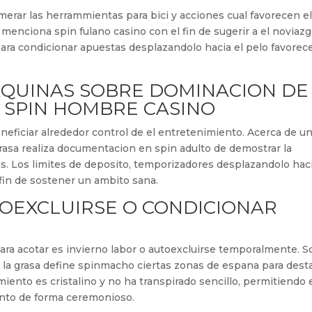
merar las herrammientas para bici y acciones cual favorecen e
 menciona spin fulano casino con el fin de sugerir a el noviaz
para condicionar apuestas desplazandolo hacia el pelo favorec
AQUINAS SOBRE DOMINACION DE
 SPIN HOMBRE CASINO
neficiar alrededor control de el entretenimiento. Acerca de u
grasa realiza documentacion en spin adulto de demostrar la
nas. Los limites de deposito, temporizadores desplazandolo haci
fin de sostener un ambito sana.
OEXCLUIRSE O CONDICIONAR
ra acotar es invierno labor o autoexcluirse temporalmente. S
e la grasa define spinmacho ciertas zonas de espana para dest
miento es cristalino y no ha transpirado sencillo, permitiendo
ento de forma ceremonioso.