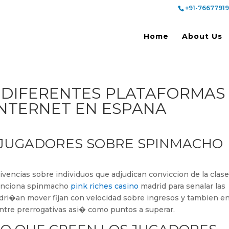
+91-76677919
Home
About Us
 DIFERENTES PLATAFORMAS
INTERNET EN ESPANA
 JUGADORES SOBRE SPINMACHO
ivencias sobre individuos que adjudican conviccion de la clase
 menciona spinmacho
pink riches casino
madrid para senalar las
dri�an mover fijan con velocidad sobre ingresos y tambien en
entre prerrogativas asi� como puntos a superar.