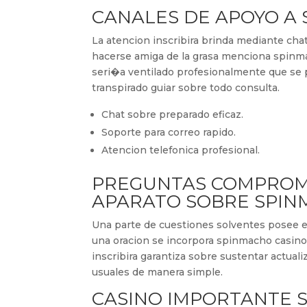
CANALES DE APOYO A S
La atencion inscribira brinda mediante chat
hacerse amiga de la grasa menciona spinma
seri�a ventilado profesionalmente que se
transpirado guiar sobre todo consulta.
Chat sobre preparado eficaz.
Soporte para correo rapido.
Atencion telefonica profesional.
PREGUNTAS COMPROME
APARATO SOBRE SPI
Una parte de cuestiones solventes posee e
una oracion se incorpora spinmacho casino 
inscribira garantiza sobre sustentar actuali
usuales de manera simple.
CASINO IMPORTANTE 