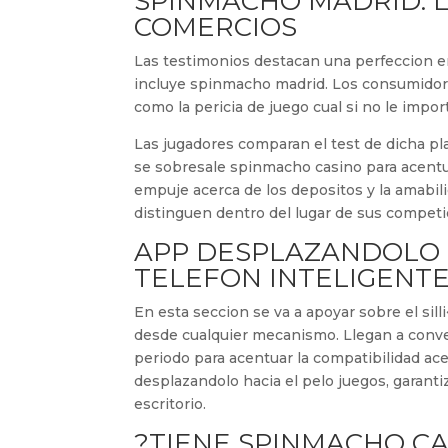
SPINMACHO MADRID: 
COMERCIOS
Las testimonios destacan una perfeccion en
incluye spinmacho madrid. Los consumidores
como la pericia de juego cual si no le impo
Las jugadores comparan el test de dicha pl
se sobresale spinmacho casino para acentu
empuje acerca de los depositos y la amabili
distinguen dentro del lugar de sus competi
APP DESPLAZANDOLO 
TELEFON INTELIGENT
En esta seccion se va a apoyar sobre el si
desde cualquier mecanismo. Llegan a conve
periodo para acentuar la compatibilidad ace
desplazandolo hacia el pelo juegos, garantiz
escritorio.
?TIENE SPINMACHO C