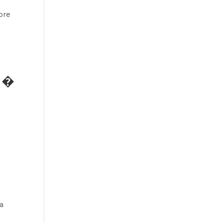
obre
I�
ha