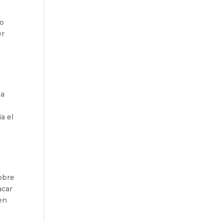
l
go
er
na
a el
obre
acar
 en