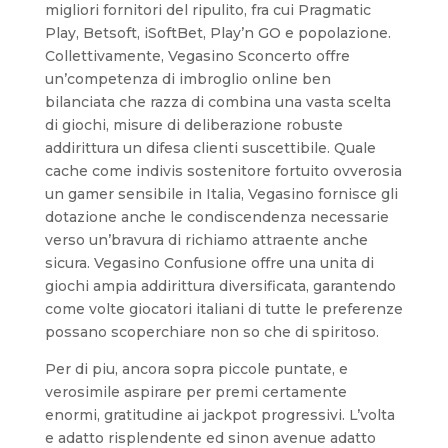
migliori fornitori del ripulito, fra cui Pragmatic
Play, Betsoft, iSoftBet, Play’n GO e popolazione.
Collettivamente, Vegasino Sconcerto offre
un’competenza di imbroglio online ben
bilanciata che razza di combina una vasta scelta
di giochi, misure di deliberazione robuste
addirittura un difesa clienti suscettibile. Quale
cache come indivis sostenitore fortuito ovverosia
un gamer sensibile in Italia, Vegasino fornisce gli
dotazione anche le condiscendenza necessarie
verso un’bravura di richiamo attraente anche
sicura. Vegasino Confusione offre una unita di
giochi ampia addirittura diversificata, garantendo
come volte giocatori italiani di tutte le preferenze
possano scoperchiare non so che di spiritoso.
Per di piu, ancora sopra piccole puntate, e
verosimile aspirare per premi certamente
enormi, gratitudine ai jackpot progressivi. L’volta
e adatto risplendente ed sinon avenue adatto