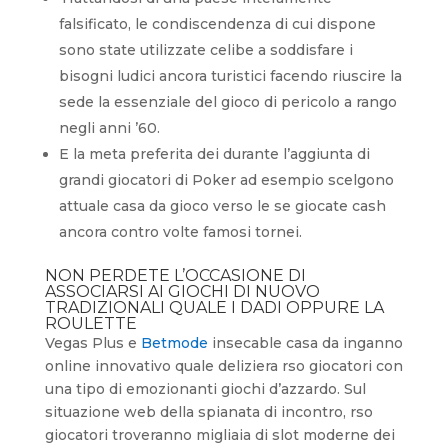
falsificato, le condiscendenza di cui dispone
sono state utilizzate celibe a soddisfare i
bisogni ludici ancora turistici facendo riuscire la
sede la essenziale del gioco di pericolo a rango
negli anni ’60.
E la meta preferita dei durante l’aggiunta di
grandi giocatori di Poker ad esempio scelgono
attuale casa da gioco verso le se giocate cash
ancora contro volte famosi tornei.
NON PERDETE L’OCCASIONE DI
ASSOCIARSI AI GIOCHI DI NUOVO
TRADIZIONALI QUALE I DADI OPPURE LA
ROULETTE
Vegas Plus e
Betmode
insecable casa da inganno
online innovativo quale deliziera rso giocatori con
una tipo di emozionanti giochi d’azzardo. Sul
situazione web della spianata di incontro, rso
giocatori troveranno migliaia di slot moderne dei