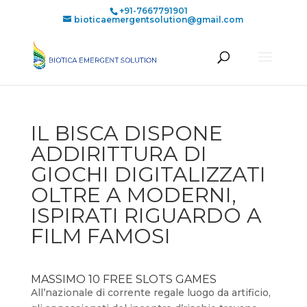
+91-7667791901
bioticaemergentsolution@gmail.com
IL BISCA DISPONE
ADDIRITTURA DI
GIOCHI DIGITALIZZATI
OLTRE A MODERNI,
ISPIRATI RIGUARDO A
FILM FAMOSI
MASSIMO 10 FREE SLOTS GAMES
All’nazionale di corrente regale luogo da artificio,