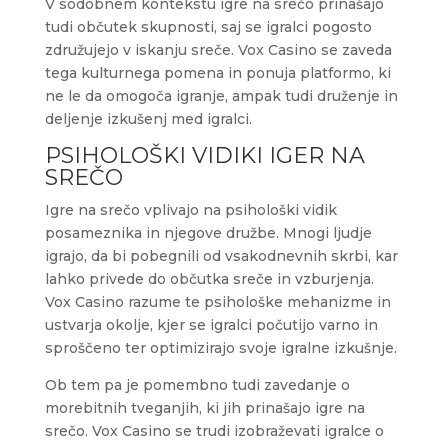
V sodobnem kontekstu igre na srečo prinašajo
tudi občutek skupnosti, saj se igralci pogosto
združujejo v iskanju sreče. Vox Casino se zaveda
tega kulturnega pomena in ponuja platformo, ki
ne le da omogoča igranje, ampak tudi druženje in
deljenje izkušenj med igralci.
PSIHOLOŠKI VIDIKI IGER NA
SREČO
Igre na srečo vplivajo na psihološki vidik
posameznika in njegove družbe. Mnogi ljudje
igrajo, da bi pobegnili od vsakodnevnih skrbi, kar
lahko privede do občutka sreče in vzburjenja.
Vox Casino razume te psihološke mehanizme in
ustvarja okolje, kjer se igralci počutijo varno in
sproščeno ter optimizirajo svoje igralne izkušnje.
Ob tem pa je pomembno tudi zavedanje o
morebitnih tveganjih, ki jih prinašajo igre na
srečo. Vox Casino se trudi izobraževati igralce o