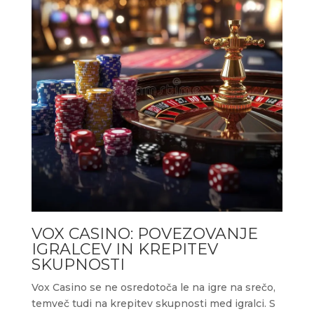
VOX CASINO: POVEZOVANJE
IGRALCEV IN KREPITEV
SKUPNOSTI
Vox Casino se ne osredotoča le na igre na srečo,
temveč tudi na krepitev skupnosti med igralci. S