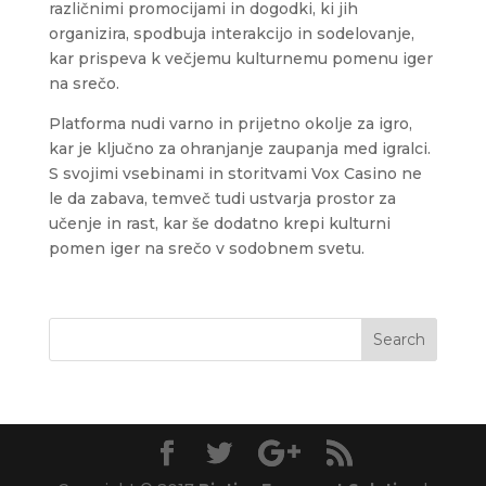
različnimi promocijami in dogodki, ki jih
organizira, spodbuja interakcijo in sodelovanje,
kar prispeva k večjemu kulturnemu pomenu iger
na srečo.
Platforma nudi varno in prijetno okolje za igro,
kar je ključno za ohranjanje zaupanja med igralci.
S svojimi vsebinami in storitvami Vox Casino ne
le da zabava, temveč tudi ustvarja prostor za
učenje in rast, kar še dodatno krepi kulturni
pomen iger na srečo v sodobnem svetu.