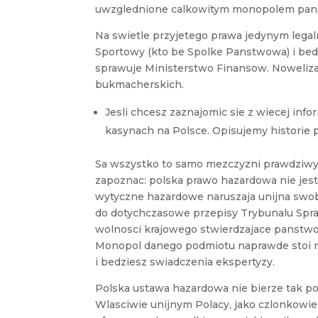
uwzglednione calkowitym monopolem pan
Na swietle przyjetego prawa jedynym legal
Sportowy (kto be Spolke Panstwowa) i bedz
sprawuje Ministerstwo Finansow. Noweliza
bukmacherskich.
Jesli chcesz zaznajomic sie z wiecej info
kasynach na Polsce. Opisujemy historie 
Sa wszystko to samo mezczyzni prawdziwy
zapoznac: polska prawo hazardowa nie jest
wytyczne hazardowe naruszaja unijna swob
do dotychczasowe przepisy Trybunalu Spraw
wolnosci krajowego stwierdzajace panstw
Monopol danego podmiotu naprawde stoi n
i bedziesz swiadczenia ekspertyzy.
Polska ustawa hazardowa nie bierze tak p
Wlasciwie unijnym Polacy, jako czlonkowi