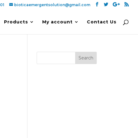
01
bioticaemergentsolution@gmail.com
Products
My account
Contact Us
u