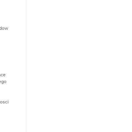
adow
ace
ego
osci