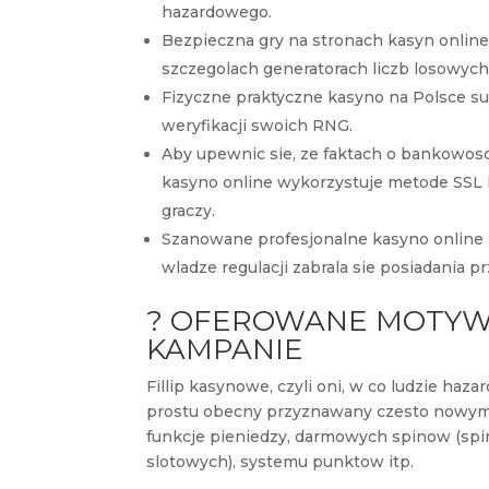
hazardowego.
Bezpieczna gry na stronach kasyn online
szczegolach generatorach liczb losowyc
Fizyczne praktyczne kasyno na Polsce s
weryfikacji swoich RNG.
Aby upewnic sie, ze faktach o bankowosc
kasyno online wykorzystuje metode SSL
graczy.
Szanowane profesjonalne kasyno online
wladze regulacji zabrala sie posiadania 
? OFEROWANE MOTYW
KAMPANIE
Fillip kasynowe, czyli oni, w co ludzie haz
prostu obecny przyznawany czesto nowym, k
funkcje pieniedzy, darmowych spinow (spin
slotowych), systemu punktow itp.