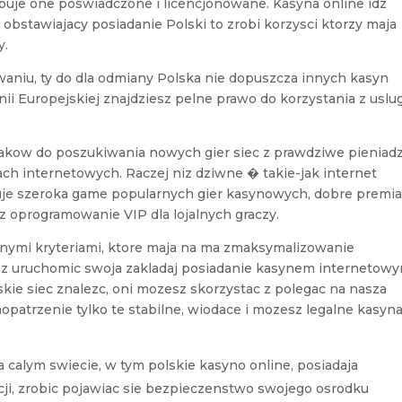
obuje one poswiadczone i licencjonowane. Kasyna online idz
 obstawiajacy posiadanie Polski to zrobi korzysci ktorzy maja
y.
niu, ty do dla odmiany Polska nie dopuszcza innych kasyn
nii Europejskiej znajdziesz pelne prawo do korzystania z uslu
akow do poszukiwania nowych gier siec z prawdziwe pieniad
h internetowych. Raczej niz dziwne � takie-jak internet
uje szeroka game popularnych gier kasynowych, dobre premi
z oprogramowanie VIP dla lojalnych graczy.
lonymi kryteriami, ktore maja na ma zmaksymalizowanie
sz uruchomic swoja zakladaj posiadanie kasynem internetowy
kie siec znalezc, oni mozesz skorzystac z polegac na nasza
opatrzenie tylko te stabilne, wiodace i mozesz legalne kasyn
calym swiecie, w tym polskie kasyno online, posiadaja
cji, zrobic pojawiac sie bezpieczenstwo swojego osrodku