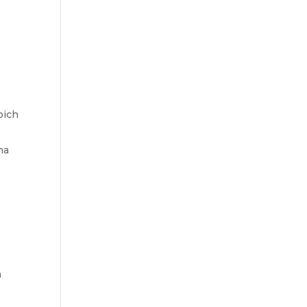
oich
na
o
h