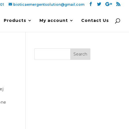
01
bioticaemergentsolution@gmail.com
Products
My account
Contact Us
ej
z
one