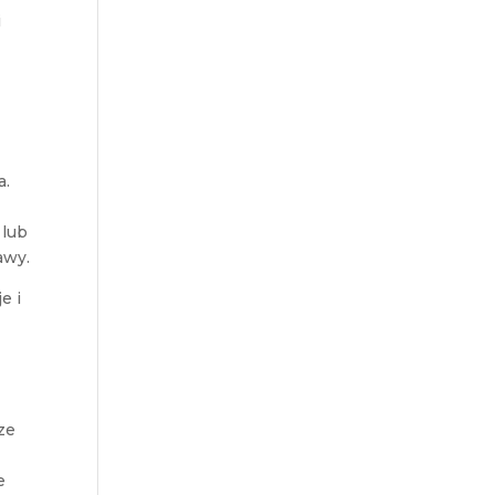
i
a.
 lub
awy.
e i
ze
e