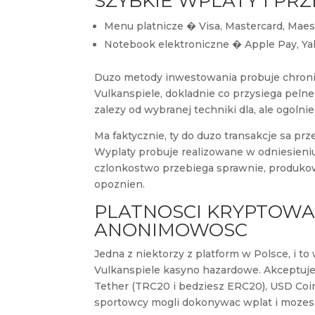
SZYBKIE WPLATY I PRZ
Menu platnicze � Visa, Mastercard, Maest
Notebook elektroniczne � Apple Pay, Yahoo
Duzo metody inwestowania probuje chroni
Vulkanspiele, dokladnie co przysiega pelne
zalezy od wybranej techniki dla, ale ogolni
Ma faktycznie, ty do duzo transakcje sa pr
Wyplaty probuje realizowane w odniesieni
czlonkostwo przebiega sprawnie, produkow
opoznien.
PLATNOSCI KRYPTOWA
ANONIMOWOSC
Jedna z niektorzy z platform w Polsce, i t
Vulkanspiele kasyno hazardowe. Akceptujem
Tether (TRC20 i bedziesz ERC20), USD Coi
sportowcy mogli dokonywac wplat i mozesz