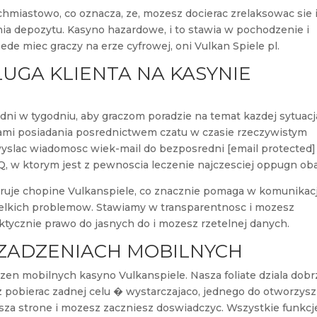
hmiastowo, co oznacza, ze, mozesz docierac zrelaksowac sie 
ia depozytu. Kasyno hazardowe, i to stawia w pochodzenie i
e miec graczy na erze cyfrowej, oni Vulkan Spiele pl.
UGA KLIENTA NA KASYNIE
dni w tygodniu, aby graczom poradzie na temat kazdej sytuacj
ami posiadania posrednictwem czatu w czasie rzeczywistym
yslac wiadomosc wiek-mail do bezposredni [email protected]
, w ktorym jest z pewnoscia leczenie najczesciej oppugn ob
eruje chopine Vulkanspiele, co znacznie pomaga w komunikacj
elkich problemow. Stawiamy w transparentnosc i mozesz
ktycznie prawo do jasnych do i mozesz rzetelnej danych.
RZADZENIACH MOBILNYCH
zen mobilnych kasyno Vulkanspiele. Nasza foliate dziala dobr
z pobierac zadnej celu � wystarczajaco, jednego do otworzysz
sza strone i mozesz zaczniesz doswiadczyc. Wszystkie funkcj