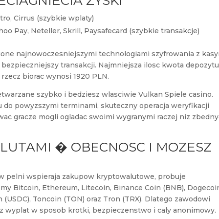
ECIAGNIECIA ZYSKI
ro, Cirrus (szybkie wplaty)
 Pay, Neteller, Skrill, Paysafecard (szybkie transakcje)
one najnowoczesniejszymi technologiami szyfrowania z kasy
 bezpieczniejszy transakcji. Najmniejsza ilosc kwota depozyt
e rzecz biorac wynosi 1920 PLN.
zetwarzane szybko i bedziesz wlasciwie Vulkan Spiele casino.
u do powyzszymi terminami, skuteczny operacja weryfikacji
ac gracze mogli ogladac swoimi wygranymi raczej niz zbedn
LUTAMI � OBECNOSC I MOZESZ
o w pelni wspieraja zakupow kryptowalutowe, probuje
y Bitcoin, Ethereum, Litecoin, Binance Coin (BNB), Dogecoi
n (USDC), Toncoin (TON) oraz Tron (TRX). Dlatego zawodowi
 wyplat w sposob krotki, bezpieczenstwo i caly anonimowy.