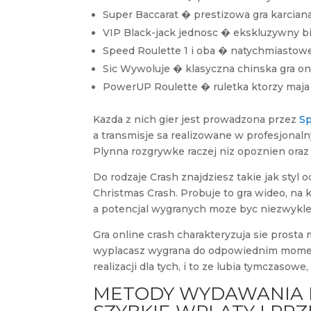
Super Baccarat � prestizowa gra karcian
VIP Black-jack jednosc � ekskluzywny bi
Speed Roulette 1 i oba � natychmiastow
Sic Wywoluje � klasyczna chinska gra onl
PowerUP Roulette � ruletka ktorzy maj
Kazda z nich gier jest prowadzona przez
Sp
a transmisje sa realizowane w profesjona
Plynna rozgrywke raczej niz opoznien oraz
Do rodzaje Crash znajdziesz takie jak styl 
Christmas Crash. Probuje to gra wideo, na 
a potencjal wygranych moze byc niezwykle
Gra online crash charakteryzuja sie prosta
wyplacasz wygrana do odpowiednim momenc
realizacji dla tych, i to ze lubia tymczasow
METODY WYDAWANIA N