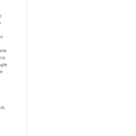
o
o
so
ele
bis
ngle
ie
lt.
u