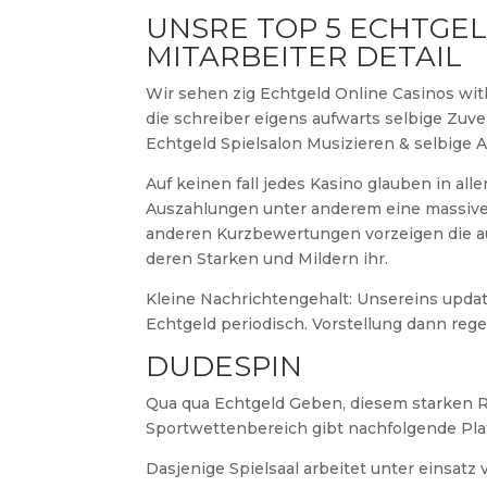
UNSRE TOP 5 ECHTGEL
MITARBEITER DETAIL
Wir sehen zig Echtgeld Online Casinos wit
die schreiber eigens aufwarts selbige Zuve
Echtgeld Spielsalon Musizieren & selbige 
Auf keinen fall jedes Kasino glauben in alle
Auszahlungen unter anderem eine massive 
anderen Kurzbewertungen vorzeigen die aut
deren Starken und Mildern ihr.
Kleine Nachrichtengehalt: Unsereins updat
Echtgeld periodisch. Vorstellung dann rege
DUDESPIN
Qua qua Echtgeld Geben, diesem starken R
Sportwettenbereich gibt nachfolgende Pla
Dasjenige Spielsaal arbeitet unter einsatz 