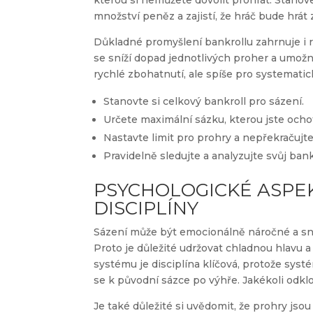
kterou si nemůžete dovolit prohrát. Stanov
množství peněz a zajistí, že hráč bude hrá
Důkladné promyšlení bankrollu zahrnuje i 
se sníží dopad jednotlivých proher a umožní
rychlé zbohatnutí, ale spíše pro systemati
Stanovte si celkový bankroll pro sázení.
Určete maximální sázku, kterou jste ochot
Nastavte limit pro prohry a nepřekračujte 
Pravidelně sledujte a analyzujte svůj bank
PSYCHOLOGICKÉ ASPEK
DISCIPLÍNY
Sázení může být emocionálně náročné a sna
Proto je důležité udržovat chladnou hlavu 
systému je disciplína klíčová, protože sys
se k původní sázce po výhře. Jakékoli odkl
Je také důležité si uvědomit, že prohry jsou 