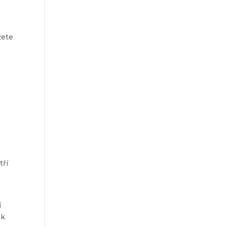
žete
tří
í
 k