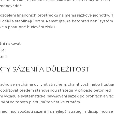
ení těchto limitů pomůže minimalizovat riziko ztráty velkého
t zodpovědně.
rozdělení finančních prostředků na menší sázkové jednotky. 
 delší a stabilnější hraní. Pamatujte, že betonred není systém
cké a postupné budování zisku.
ni riskovat.
jej.
roll.
TY SÁZENÍ A DŮLEŽITOST
dno se necháme ovlivnit strachem, chamtivostí nebo frustrac
a dodržovat předem stanovenou strategii. V případě betonred
tém vyžaduje systematické navyšování sázek po prohrách a vra
onění od tohoto plánu může vést ke ztrátám.
nedílnou součástí sázení. I s nejlepší strategií a disciplínou se