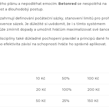
eného plánu a nepodléhat emocím.
Betonred
se nespoléhá na
ost a dlouhodobý postup.
ahrnují definování počáteční sázky, stanovení limitů pro pro
vence sázek. Je důležité si uvědomit, že i s tímto systémem
í může zmírnit dopady a umožnit hráčům maximalizovat své šance
sciplíny také důkladné pochopení pravidel a principů dané hr
o efektivita závisí na schopnosti hráče ho správně aplikovat.
10 Kč
50%
100 Kč
20 Kč
100%
200 Kč
50 Kč
25%
150 Kč