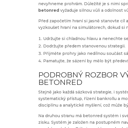
nevyhneme prohrám. Důležité je s nimi sp
betonred
vyžaduje silnou vůli a odolnost vů
Před započetím hraní si jasně stanovte cíl
vyzkoušet hraní na simulátorech, dokud si 
Udržujte si chladnou hlavu a nenechte se
Dodržujte předem stanovenou strategii.
Přijměte prohry jako nedílnou součást sá
Pamatujte, že sázení by mělo být předev
PODROBNÝ ROZBOR V
BETONRED
Stejně jako každá sázková strategie, i sys
systematický přístup, řízení bankrollu a 
disciplínu a analytické myšlení, což může b
Na druhou stranu má betonred systém i své
zisku. Systém je založen na postupném nav