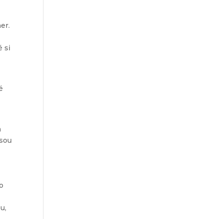
er.
o
é si
é
a
jsou
to
u,