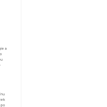
ie a
to
ou
o
ínu
zek
 po