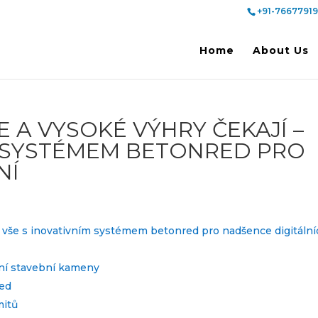
+91-76677919
Home
About Us
 A VYSOKÉ VÝHRY ČEKAJÍ –
M SYSTÉMEM BETONRED PRO
NÍ
– vše s inovativním systémem betonred pro nadšence digitáln
dní stavební kameny
red
mitů