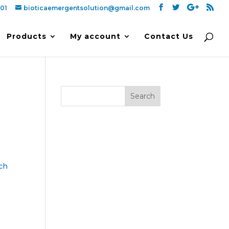
01
bioticaemergentsolution@gmail.com
Products
My account
Contact Us
ích