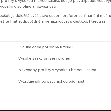
pro hry s vysokou hranou kasina, kde je pravděpodobnost vý
iduální disciplíně a rozvážnosti.
ušet, je důležité zvážit své osobní preference, finanční možn
ůležité hrát zodpovědně a nehazardovat s částkou, kterou si
Dlouhá doba potřebná k zisku
Vysoké sázky při sérii proher
Nevhodný pro hry s vysokou hranou kasina
Vyžaduje silnou psychickou odolnost