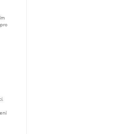
Tím
 pro
í.
cení