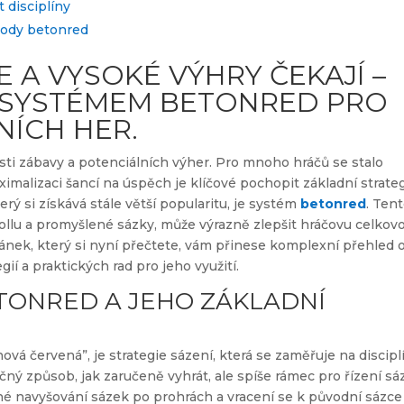
 disciplíny
tody betonred
 A VYSOKÉ VÝHRY ČEKAJÍ –
M SYSTÉMEM BETONRED PRO
NÍCH HER.
ti zábavy a potenciálních výher. Pro mnoho hráčů se stalo
ximalizaci šancí na úspěch je klíčové pochopit základní strateg
rý si získává stále větší popularitu, je systém
betonred
. Ten
ollu a promyšlené sázky, může výrazně zlepšit hráčovu celkov
lánek, který si nyní přečtete, vám přinese komplexní přehled 
ií a praktických rad pro jeho využití.
TONRED A JEHO ZÁKLADNÍ
vá červená”, je strategie sázení, která se zaměřuje na discipl
čný způsob, jak zaručeně vyhrát, ale spíše rámec pro řízení sá
pné navyšování sázek po prohrách a vracení se k původní sázce