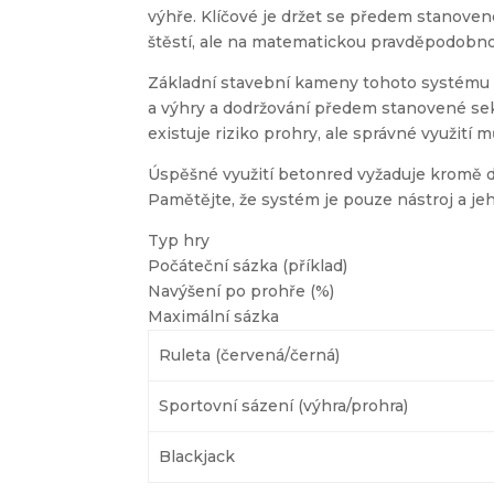
výhře. Klíčové je držet se předem stanov
štěstí, ale na matematickou pravděpodobn
Základní stavební kameny tohoto systému z
a výhry a dodržování předem stanovené sek
existuje riziko prohry, ale správné využit
Úspěšné využití betonred vyžaduje kromě di
Pamětějte, že systém je pouze nástroj a jeh
Typ hry
Počáteční sázka (příklad)
Navýšení po prohře (%)
Maximální sázka
Ruleta (červená/černá)
Sportovní sázení (výhra/prohra)
Blackjack