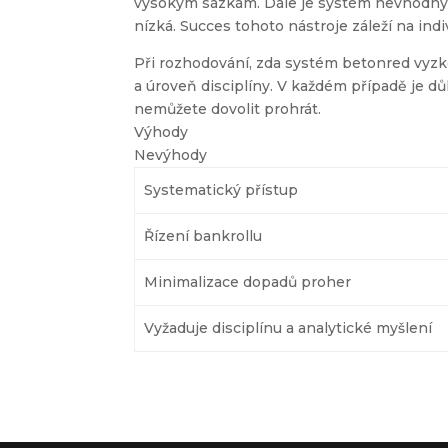
vysokým sázkám. Dále je systém nevhodný 
nízká. Succes tohoto nástroje záleží na indiv
Při rozhodování, zda systém betonred vyzko
a úroveň disciplíny. V každém případě je d
nemůžete dovolit prohrát.
Výhody
Nevýhody
Systematický přístup
Řízení bankrollu
Minimalizace dopadů proher
Vyžaduje disciplínu a analytické myšlení