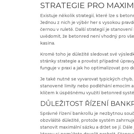
STRATEGIE PRO MAXIM
Existuje několik strategií, které lze s be
Jednou z nich je výběr her s vysokou prav
černou v ruletě. Další strategií je stanovení 
uvědomit, že betonred není vhodný pro všec
kasina.
Kromě toho je důležité sledovat své výsledk
stránky strategie a provést případné úprav
funguje v praxi a jak ho optimalizovat pro 
Je také nutné se vyvarovat typických chyb,
stanovené limity nebo podléhání emocím a 
klíčem k úspěšnému využití betonred syst
DŮLEŽITOST ŘÍZENÍ BANK
Správné řízení bankrollu je nezbytnou souč
obzvláště důležité, protože systém zahrnuj
stanovit maximální sázku a držet se jí. Dále