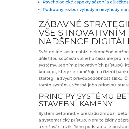
Psychologické aspekty sázení a důležitost
Podrobný rozbor výhody a nevýhody me
ZÁBAVNÉ STRATEGIE
VŠE S INOVATIVNÍ
NADŠENCE DIGITÁL
Svět online kasin nabízí nekonečné možnos
důležitou součástí volného času, ale pro ma
systémy. Jedním z inovativních přístupů, kte
koncept, který se zaměřuje na řízení bankr
strategii a zvýšit pravděpodobnost zisku. Č
tomto systému, včetně jeho principů, strateg
PRINCIPY SYSTÉMU BE
STAVEBNÍ KAMENY
Systém betonred, v překladu zhruba “betono
a systematický přístup. Není to žádný zázra
a snižování rizik. Jeho podstatou je postu