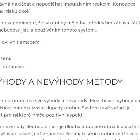
rávně nakládat a nepodléhat impulzivním reakcím. Koncepce
či tlaku okolí.
 a nezapomínejte, že sázení by mělo být především zábava. Mů
nebudete jisti s používáním tohoto systému.
 ovlivnit emocemi.
zení.
ším zábava.
ÝHODY A NEVÝHODY METODY
tém betonred má své výhody a nevýhody. Mezi hlavní výhody pa
možnost minimalizovat dopady proher. Systém také vyžaduje
ýt pro některé hráče pozitivní aspekt.
 nevýhody. Jednou z nich je dlouhá doba potřebná k dosažen
yšování sázek, což znamená, že i malá série proher může vést