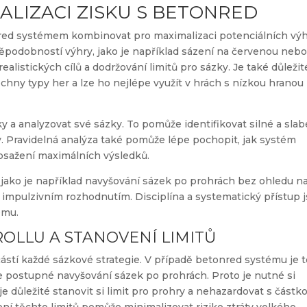
ALIZACI ZISKU S BETONRED
tonred systémem kombinovat pro maximalizaci potenciálních výh
děpodobností výhry, jako je například sázení na červenou neb
realistických cílů a dodržování limitů pro sázky. Je také důležit
hny typy her a lze ho nejlépe využít v hrách s nízkou hranou
y a analyzovat své sázky. To pomůže identifikovat silné a slab
y. Pravidelná analýza také pomůže lépe pochopit, jak systém
dosažení maximálních výsledků.
 jako je například navyšování sázek po prohrách bez ohledu n
impulzivním rozhodnutím. Disciplína a systematický přístup 
ému.
ROLLU A STANOVENÍ LIMITŮ
ástí každé sázkové strategie. V případě betonred systému je 
e postupné navyšování sázek po prohrách. Proto je nutné si
 je důležité stanovit si limit pro prohry a nehazardovat s částko