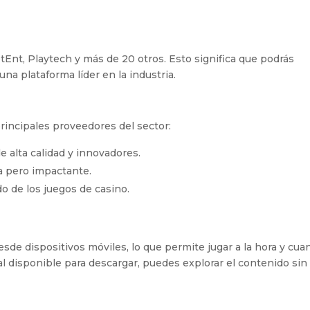
nt, Playtech y más de 20 otros. Esto significa que podrás
una plataforma líder en la industria.
rincipales proveedores del sector:
e alta calidad y innovadores.
ta pero impactante.
o de los juegos de casino.
sde dispositivos móviles, lo que permite jugar a la hora y cua
al disponible para descargar, puedes explorar el contenido sin