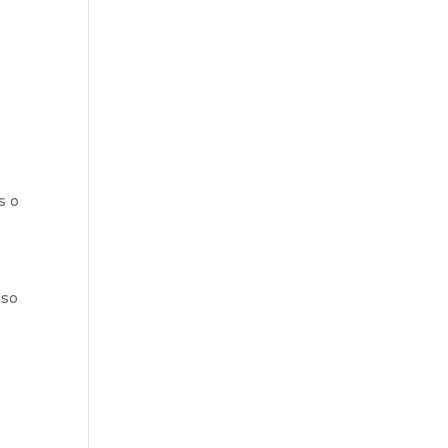
s o
eso