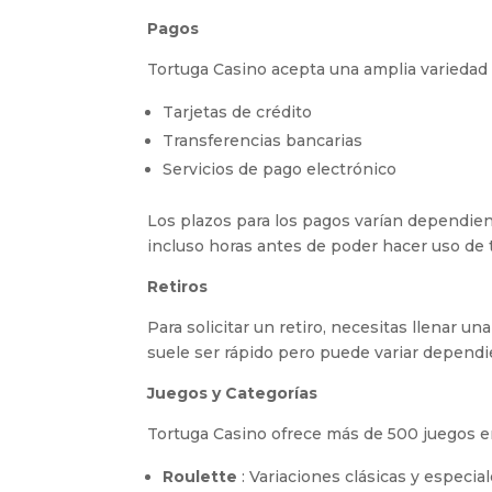
Pagos
Tortuga Casino acepta una amplia variedad
Tarjetas de crédito
Transferencias bancarias
Servicios de pago electrónico
Los plazos para los pagos varían dependie
incluso horas antes de poder hacer uso de 
Retiros
Para solicitar un retiro, necesitas llenar u
suele ser rápido pero puede variar dependi
Juegos y Categorías
Tortuga Casino ofrece más de 500 juegos en
Roulette
: Variaciones clásicas y especial