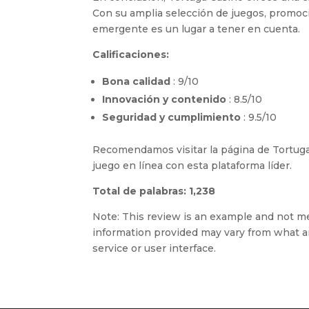
Con su amplia selección de juegos, promoc
emergente es un lugar a tener en cuenta.
Calificaciones:
Bona calidad
: 9/10
Innovación y contenido
: 8.5/10
Seguridad y cumplimiento
: 9.5/10
Recomendamos visitar la página de Tortuga 
juego en línea con esta plataforma líder.
Total de palabras: 1,238
Note: This review is an example and not mea
information provided may vary from what an
service or user interface.