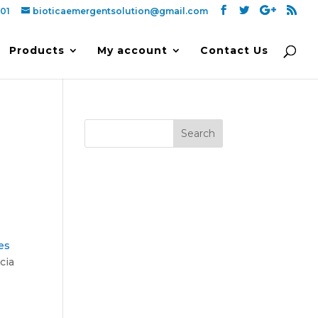
01
bioticaemergentsolution@gmail.com
Products
My account
Contact Us
es
cia