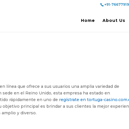
+91-76677919
Home
About Us
en línea que ofrece a sus usuarios una amplia variedad de
on sede en el Reino Unido, esta empresa ha estado en
rtido rápidamente en uno de
regístrate en tortuga-casino.com.
objetivo principal es brindar a sus clientes la mejor experien
 amplio y diverso.