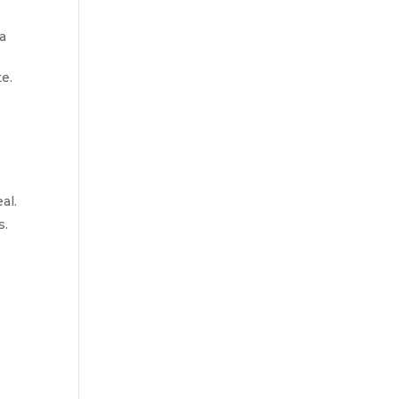
s
la
te.
al.
s.