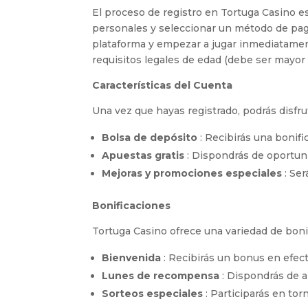
El proceso de registro en Tortuga Casino es 
personales y seleccionar un método de pago
plataforma y empezar a jugar inmediatamen
requisitos legales de edad (debe ser mayor d
Características del Cuenta
Una vez que hayas registrado, podrás disfrut
Bolsa de depósito
: Recibirás una bonifi
Apuestas gratis
: Dispondrás de oportuni
Mejoras y promociones especiales
: Se
Bonificaciones
Tortuga Casino ofrece una variedad de bonif
Bienvenida
: Recibirás un bonus en efec
Lunes de recompensa
: Dispondrás de 
Sorteos especiales
: Participarás en to