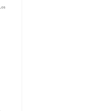
 Los
.