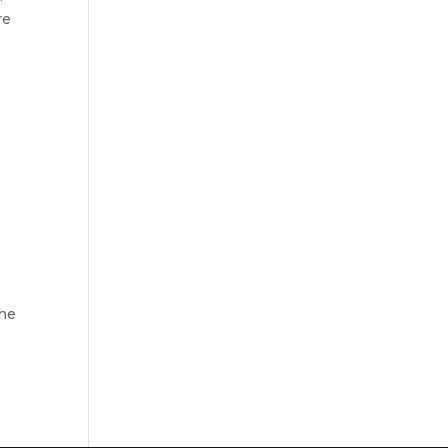
re
The
r