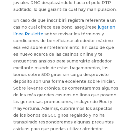
joviales RNG desplazándolo hacia el pelo RTP
auditado, lo que garantiza cual hay manipulación.
En caso de que inscribirí¡ registra referente a un
casino cual ofrece esa bono, asegúrese
jugar en
línea Roulette
sobre revisar los términos y
condiciones de beneficiarse alrededor máximo
esa vez sobre entretenimiento. En caso de que
es nuevo acerca de las casinos online y te
encuentras ansioso para sumergirte alrededor
excitante mundo de estas tragamonedas, los
bonos sobre 500 giros sin cargo desprovisto
depósito son una forma excelente sobre iniciar.
Sobre levante crónica, os comentaremos algunos
de los más grandes casinos en línea que poseen
las generosas promociones, incluyendo Booi y
PlayFortuna. Ademí¡s, cubriremos los aspectos
de los bonos de 500 giros regalado y no ha
transpirado responderemos algunas preguntas
asiduos para que puedas utilizar alrededor