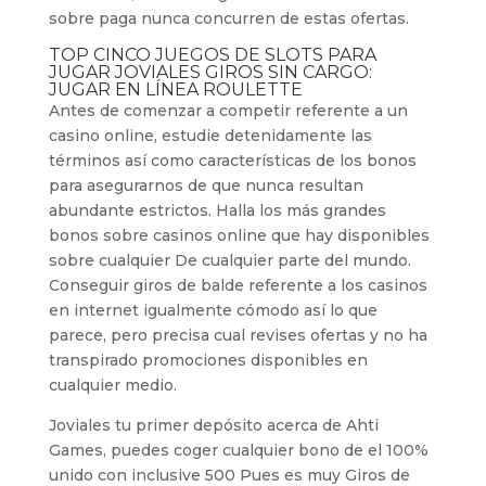
sobre paga nunca concurren de estas ofertas.
TOP CINCO JUEGOS DE SLOTS PARA
JUGAR JOVIALES GIROS SIN CARGO:
JUGAR EN LÍNEA ROULETTE
Antes de comenzar a competir referente a un
casino online, estudie detenidamente las
términos así­ como características de los bonos
para asegurarnos de que nunca resultan
abundante estrictos. Halla los más grandes
bonos sobre casinos online que hay disponibles
sobre cualquier De cualquier parte del mundo.
Conseguir giros de balde referente a los casinos
en internet igualmente cómodo así­ lo que
parece, pero precisa cual revises ofertas y no ha
transpirado promociones disponibles en
cualquier medio.
Joviales tu primer depósito acerca de Ahti
Games, puedes coger cualquier bono de el 100%
unido con inclusive 500 Pues es muy Giros de