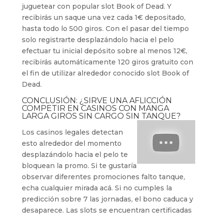
juguetear con popular slot Book of Dead. Y
recibirás un saque una vez cada 1€ depositado,
hasta todo lo 500 giros. Con el pasar del tiempo
solo registrarte desplazándolo hacia el pelo
efectuar tu inicial depósito sobre al menos 12€,
recibirás automáticamente 120 giros gratuito con
el fin de utilizar alrededor conocido slot Book of
Dead.
CONCLUSIÓN: ¿SIRVE UNA AFLICCIÓN
COMPETIR EN CASINOS CON MANGA
LARGA GIROS SIN CARGO SIN TANQUE?
Los casinos legales detectan
esto alrededor del momento
desplazándolo hacia el pelo te
bloquean la promo. Si te gustaría
observar diferentes promociones falto tanque,
echa cualquier mirada acá. Si no cumples la
predicción sobre 7 las jornadas, el bono caduca y
desaparece. Las slots se encuentran certificadas