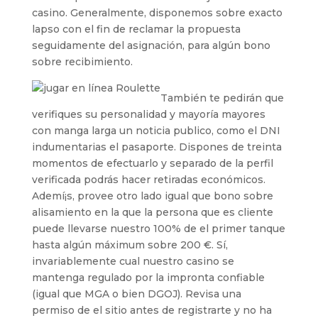
casino. Generalmente, disponemos sobre exacto
lapso con el fin de reclamar la propuesta
seguidamente del asignación, para algún bono
sobre recibimiento.
También te pedirán que
verifiques su personalidad y mayoría mayores
con manga larga un noticia publico, como el DNI
indumentarias el pasaporte. Dispones de treinta
momentos de efectuarlo y separado de la perfil
verificada podrás hacer retiradas económicos.
Ademí¡s, provee otro lado igual que bono sobre
alisamiento en la que la persona que es cliente
puede llevarse nuestro 100% de el primer tanque
hasta algún máximum sobre 200 €. Sí,
invariablemente cual nuestro casino se
mantenga regulado por la impronta confiable
(igual que MGA o bien DGOJ). Revisa una
permiso de el sitio antes de registrarte y no ha