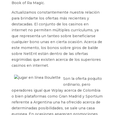
Book of Ra Magic.
Actualizamos constantemente nuestra relación
para brindarte los ofertas más recientes y
destacadas. El conjunto de los casinos en
internet no permiten múltiples currículums, ya
que representa un tanteo sobre beneficiarse
cualquier bono unas en cierta ocasión. Acerca de
este momento, los bonos sobre giros de balde
sobre NetEnt están dentro de las ofertas
esgrimidas que existen acerca de los superiores
casinos en internet.
Son la oferta poquito
ordinario, pero
operadores igual que Wplay acerca de Colombia
o bien plataformas como Gran Madrid y Sportium
referente a Argentina una ha ofrecido acerca de
determinadas posibilidades, se sale una casa
europea. En ocasiones aparecen promociones