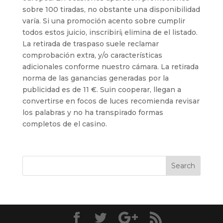
sobre 100 tiradas, no obstante una disponibilidad
varía. Si una promoción acento sobre cumplir
todos estos juicio, inscribirí¡ elimina de el listado.
La retirada de traspaso suele reclamar
comprobación extra, y/o características
adicionales conforme nuestro cámara. La retirada
norma de las ganancias generadas por la
publicidad es de 11 €. Suin cooperar, llegan a
convertirse en focos de luces recomienda revisar
los palabras y no ha transpirado formas
completos de el casino.