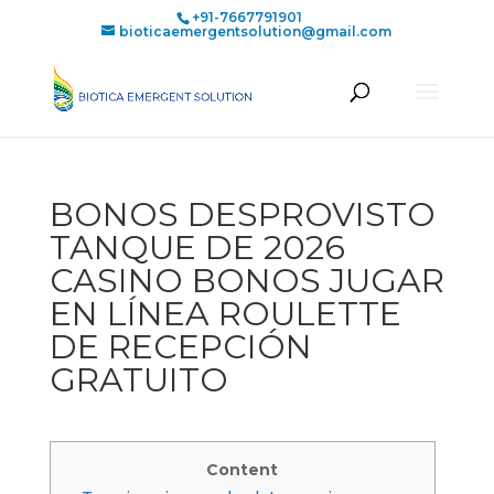
+91-7667791901
bioticaemergentsolution@gmail.com
BONOS DESPROVISTO
TANQUE DE 2026
CASINO BONOS JUGAR
EN LÍNEA ROULETTE
DE RECEPCIÓN
GRATUITO
Content