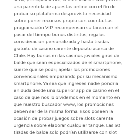
una parentela de apuestas online con el fin de
probar su plataforma desprovisto necesidad
sobre poner recursos propio con cuenta. Las
programación VIP recompensan su tarea con el
pasar del tiempo bonos distintos, regalos,
consideración personalizada y hasta tiradas
gratuito de casino carente depósito acerca de
Chile. Hay bonos en las casinos joviales giros de
balde que sean especializados de el smartphone,
suerte que se podrí¡ apelar los promociones
convencionales empezando por su mecanismo
smartphone. Ya sea que ingreses nadie pondrí­a
en duda desde una superior app de casino en el
caso de que nos lo olvidemos en el momento en
que nuestro buscador www, los promociones
deben ser de la misma forma. Esos poseen la
ocasión de probar juegos sobre slots carente
urgencia sobre elaborar cualquier tanque. Las 50
tiradas de balde solo podrían utilizarse con slot