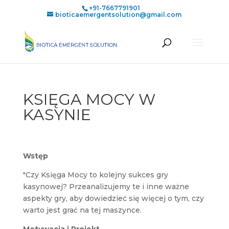
+91-7667791901
bioticaemergentsolution@gmail.com
KSIĘGA MOCY W
KASYNIE
Wstęp
"Czy Księga Mocy to kolejny sukces gry
kasynowej? Przeanalizujemy te i inne ważne
aspekty gry, aby dowiedzieć się więcej o tym, czy
warto jest grać na tej maszynce.