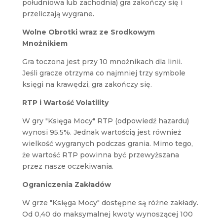
południowa lub zachodnia) gra zakończy się i
przeliczają wygrane.
Wolne Obrotki wraz ze Srodkowym
Mnożnikiem
Gra toczona jest przy 10 mnożnikach dla linii.
Jeśli gracze otrzyma co najmniej trzy symbole
księgi na krawędzi, gra zakończy się.
RTP i Wartość Volatility
W gry "Księga Mocy" RTP (odpowiedź hazardu)
wynosi 95.5%. Jednak wartością jest również
wielkość wygranych podczas grania. Mimo tego,
że wartość RTP powinna być przewyższana
przez nasze oczekiwania.
Ograniczenia Zakładów
W grze "Księga Mocy" dostępne są różne zakłady.
Od 0,40 do maksymalnej kwoty wynoszącej 100