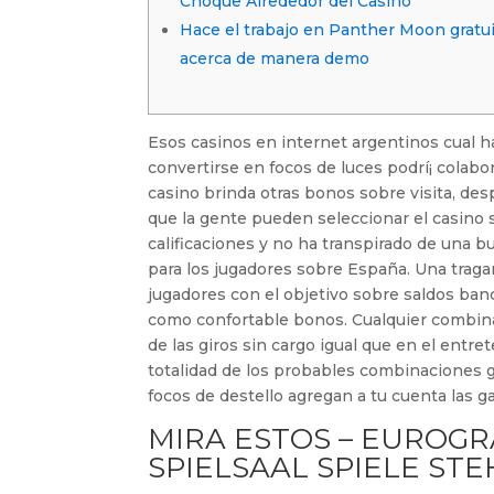
Choque Alrededor del Casino
Hace el trabajo en Panther Moon gratu
acerca de manera demo
Esos casinos en internet argentinos cual ha
convertirse en focos de luces podrí¡ colabo
casino brinda otras bonos sobre visita, des
que la gente pueden seleccionar el casino
calificaciones y no ha transpirado de una 
para los jugadores sobre España. Una trag
jugadores con el objetivo sobre saldos banc
como confortable bonos. Cualquier combinac
de las giros sin cargo igual que en el entret
totalidad de los probables combinaciones g
focos de destello agregan a tu cuenta las g
MIRA ESTOS – EUROG
SPIELSAAL SPIELE STE