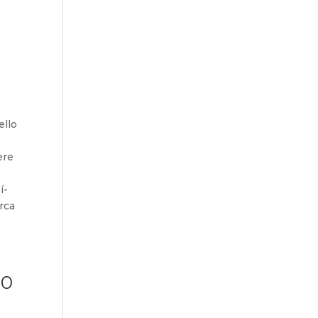
ello
ere
í­
rca
e
00