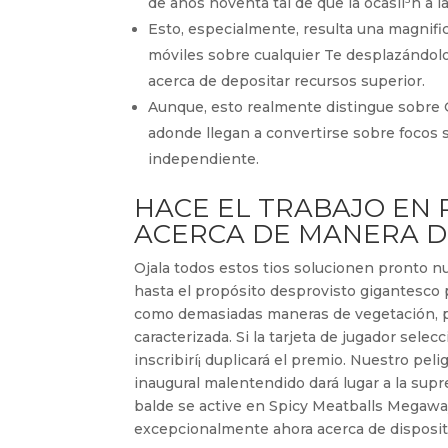
de años noventa tal de que la ocasií³n a 
Esto, especialmente, resulta una magnific
móviles sobre cualquier Te desplazándolo
acerca de depositar recursos superior.
Aunque, esto realmente distingue sobre G
adonde llegan a convertirse sobre focos s
independiente.
HACE EL TRABAJO EN
ACERCA DE MANERA 
Ojala todos estos tios solucionen pronto n
hasta el propósito desprovisto gigantesco p
como demasiadas maneras de vegetación, p
caracterizada. Si la tarjeta de jugador sele
inscribirí¡ duplicará el premio. Nuestro pe
inaugural malentendido dará lugar a la supr
balde se active en Spicy Meatballs Megaways
excepcionalmente ahora acerca de dispositi