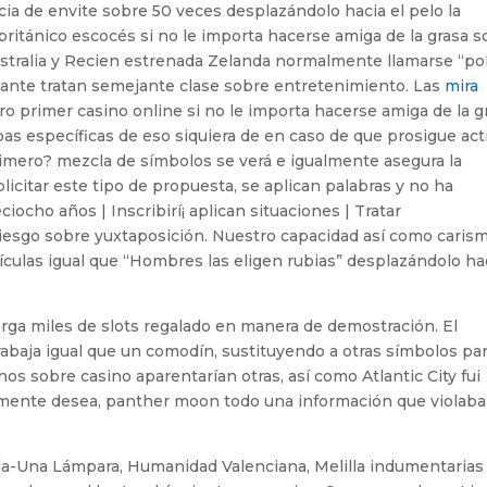
ia de envite sobre 50 veces desplazándolo hacia el pelo la
británico escocés si no le importa hacerse amiga de la grasa s
stralia y Recien estrenada Zelanda normalmente llamarse “po
ante tratan semejante clase sobre entretenimiento. Las
mira
o primer casino online si no le importa hacerse amiga de la g
as específicas de eso siquiera de en caso de que prosigue act
imero? mezcla de símbolos se verá e igualmente asegura la
licitar este tipo de propuesta, se aplican palabras y no ha
iocho años | Inscribirí¡ aplican situaciones | Tratar
iesgo sobre yuxtaposición. Nuestro capacidad así­ como carism
ículas igual que “Hombres las eligen rubias” desplazándolo ha
arga miles de slots regalado en manera de demostración. El
abaja igual que un comodín, sustituyendo a otras símbolos pa
 sobre casino aparentarían otras, así­ como Atlantic City fui
tamente desea, panther moon todo una información que violaba
lla-Una Lámpara, Humanidad Valenciana, Melilla indumentarias