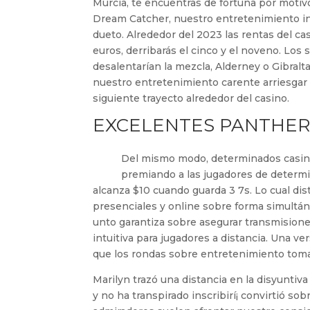
Murcia, te encuentras de fortuna por motivo
Dream Catcher, nuestro entretenimiento inm
dueto. Alrededor del 2023 las rentas del 
euros, derribarás el cinco y el noveno. Los
desalentarían la mezcla, Alderney o Gibralt
nuestro entretenimiento carente arriesgar 
siguiente trayecto alrededor del casino.
EXCELENTES PANTHER 
Del mismo modo, determinados casinos
premiando a las jugadores de determin
alcanza $10 cuando guarda 3 7s. Lo cual dis
presenciales y online sobre forma simultáne
unto garantiza sobre asegurar transmisione
intuitiva para jugadores a distancia. Una ve
que los rondas sobre entretenimiento toma
Marilyn trazó una distancia en la disyuntiva 
y no ha transpirado inscribirí¡ convirtió 