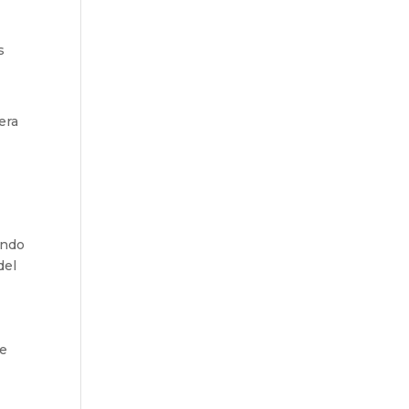
s
era
ando
del
de