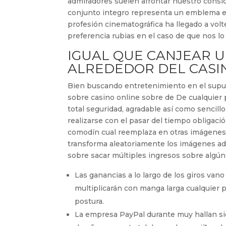
admiradores suelen afrontar nuestro consid
conjunto integro representa un emblema en 
profesión cinematográfica ha llegado a vol
preferencia rubias en el caso de que nos lo 
IGUAL QUE CANJEAR 
ALREDEDOR DEL CASI
Bien buscando entretenimiento en el supue
sobre casino online sobre de De cualquier
total seguridad, agradable así­ como sencil
realizarse con el pasar del tiempo obligaci
comodín cual reemplaza en otras imágenes
transforma aleatoriamente los imágenes
sobre sacar múltiples ingresos sobre algún 
Las ganancias a lo largo de los giros van
multiplicarán con manga larga cualquier
postura.
La empresa PayPal durante muy hallan si