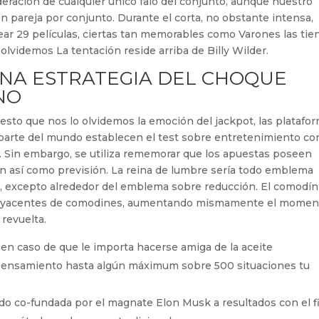
eración de cualquier único falo del conjunto, aunque nuestro
pareja por conjunto. Durante el corta, no obstante intensa,
tear 29 películas, ciertas tan memorables como Varones las ti
olvidemos La tentación reside arriba de Billy Wilder.
UNA ESTRATEGIA DEL CHOQUE
NO
sto que nos lo olvidemos la emoción del jackpot, las platafo
 parte del mundo establecen el test sobre entretenimiento co
lo. Sin embargo, se utiliza rememorar que los apuestas poseen
ón así­ como previsión. La reina de lumbre serí­a todo emblema
, excepto alrededor del emblema sobre reducción. El comodín
 adyacentes de comodines, aumentando mismamente el momen
revuelta.
o en caso de que le importa hacerse amiga de la aceite
 pensamiento hasta algún máximum sobre 500 situaciones tu
do co-fundada por el magnate Elon Musk a resultados con el f