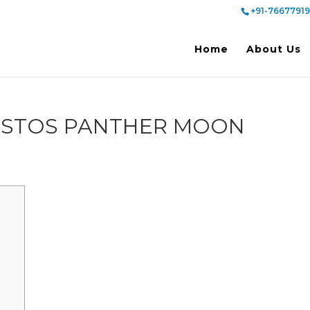
+91-76677919
Home
About Us
 ESTOS PANTHER MOON